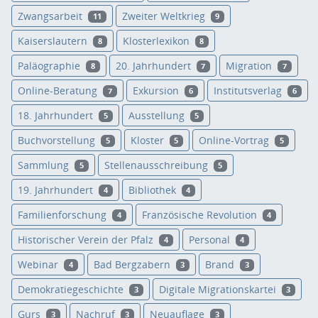
Zwangsarbeit
Zweiter Weltkrieg
11
9
Kaiserslautern
Klosterlexikon
8
8
Paläographie
20. Jahrhundert
Migration
8
7
7
Online-Beratung
Exkursion
Institutsverlag
7
6
6
18. Jahrhundert
Ausstellung
5
5
Buchvorstellung
Kloster
Online-Vortrag
5
5
5
Sammlung
Stellenausschreibung
5
5
19. Jahrhundert
Bibliothek
4
4
Familienforschung
Französische Revolution
4
4
Historischer Verein der Pfalz
Personal
4
4
Webinar
Bad Bergzabern
Brand
4
3
3
Demokratiegeschichte
Digitale Migrationskartei
3
3
Gurs
Nachruf
Neuauflage
3
3
3