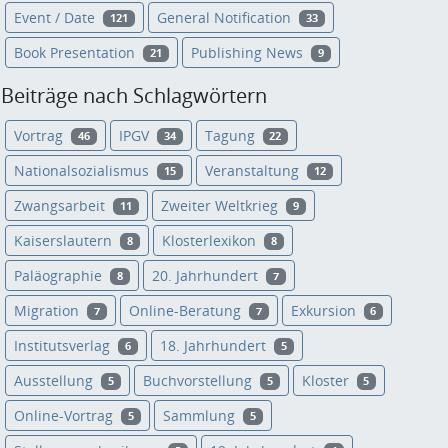
Event / Date
General Notification
121
33
Book Presentation
Publishing News
21
9
Beiträge nach Schlagwörtern
Vortrag
IPGV
Tagung
46
34
22
Nationalsozialismus
Veranstaltung
15
12
Zwangsarbeit
Zweiter Weltkrieg
11
9
Kaiserslautern
Klosterlexikon
8
8
Paläographie
20. Jahrhundert
8
7
Migration
Online-Beratung
Exkursion
7
7
6
Institutsverlag
18. Jahrhundert
6
5
Ausstellung
Buchvorstellung
Kloster
5
5
5
Online-Vortrag
Sammlung
5
5