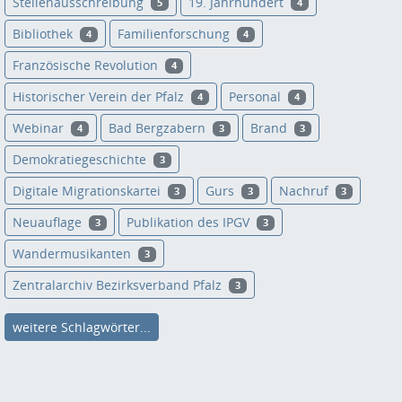
Stellenausschreibung
19. Jahrhundert
5
4
Bibliothek
Familienforschung
4
4
Französische Revolution
4
Historischer Verein der Pfalz
Personal
4
4
Webinar
Bad Bergzabern
Brand
4
3
3
Demokratiegeschichte
3
Digitale Migrationskartei
Gurs
Nachruf
3
3
3
Neuauflage
Publikation des IPGV
3
3
Wandermusikanten
3
Zentralarchiv Bezirksverband Pfalz
3
weitere Schlagwörter...