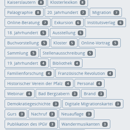
Kaiserslautern
Klosterlexikon
8
8
Paläographie
20. Jahrhundert
Migration
8
7
7
Online-Beratung
Exkursion
Institutsverlag
7
6
6
18. Jahrhundert
Ausstellung
5
5
Buchvorstellung
Kloster
Online-Vortrag
5
5
5
Sammlung
Stellenausschreibung
5
5
19. Jahrhundert
Bibliothek
4
4
Familienforschung
Französische Revolution
4
4
Historischer Verein der Pfalz
Personal
4
4
Webinar
Bad Bergzabern
Brand
4
3
3
Demokratiegeschichte
Digitale Migrationskartei
3
3
Gurs
Nachruf
Neuauflage
3
3
3
Publikation des IPGV
Wandermusikanten
3
3