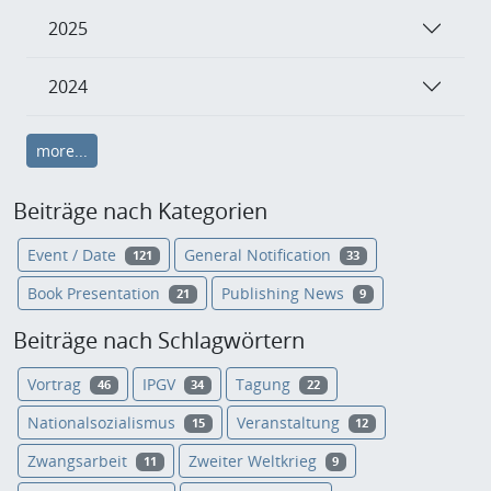
2025
2024
more...
Beiträge nach Kategorien
Event / Date
General Notification
121
33
Book Presentation
Publishing News
21
9
Beiträge nach Schlagwörtern
Vortrag
IPGV
Tagung
46
34
22
Nationalsozialismus
Veranstaltung
15
12
Zwangsarbeit
Zweiter Weltkrieg
11
9