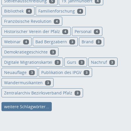
Stellenausschreibung
19. Jahrhundert
5
4
Bibliothek
Familienforschung
4
4
Französische Revolution
4
Historischer Verein der Pfalz
Personal
4
4
Webinar
Bad Bergzabern
Brand
4
3
3
Demokratiegeschichte
3
Digitale Migrationskartei
Gurs
Nachruf
3
3
3
Neuauflage
Publikation des IPGV
3
3
Wandermusikanten
3
Zentralarchiv Bezirksverband Pfalz
3
weitere Schlagwörter...