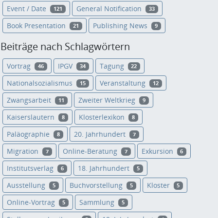
Event / Date
General Notification
121
33
Book Presentation
Publishing News
21
9
Beiträge nach Schlagwörtern
Vortrag
IPGV
Tagung
46
34
22
Nationalsozialismus
Veranstaltung
15
12
Zwangsarbeit
Zweiter Weltkrieg
11
9
Kaiserslautern
Klosterlexikon
8
8
Paläographie
20. Jahrhundert
8
7
Migration
Online-Beratung
Exkursion
7
7
6
Institutsverlag
18. Jahrhundert
6
5
Ausstellung
Buchvorstellung
Kloster
5
5
5
Online-Vortrag
Sammlung
5
5