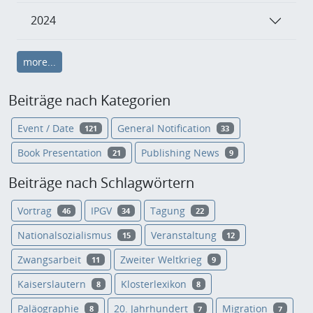
2024
more...
Beiträge nach Kategorien
Event / Date
General Notification
121
33
Book Presentation
Publishing News
21
9
Beiträge nach Schlagwörtern
Vortrag
IPGV
Tagung
46
34
22
Nationalsozialismus
Veranstaltung
15
12
Zwangsarbeit
Zweiter Weltkrieg
11
9
Kaiserslautern
Klosterlexikon
8
8
Paläographie
20. Jahrhundert
Migration
8
7
7