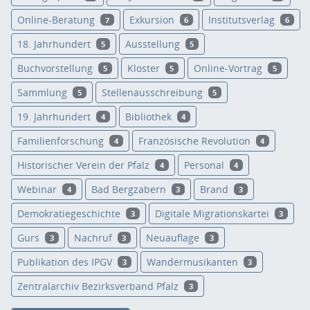
Online-Beratung
Exkursion
Institutsverlag
7
6
6
18. Jahrhundert
Ausstellung
5
5
Buchvorstellung
Kloster
Online-Vortrag
5
5
5
Sammlung
Stellenausschreibung
5
5
19. Jahrhundert
Bibliothek
4
4
Familienforschung
Französische Revolution
4
4
Historischer Verein der Pfalz
Personal
4
4
Webinar
Bad Bergzabern
Brand
4
3
3
Demokratiegeschichte
Digitale Migrationskartei
3
3
Gurs
Nachruf
Neuauflage
3
3
3
Publikation des IPGV
Wandermusikanten
3
3
Zentralarchiv Bezirksverband Pfalz
3