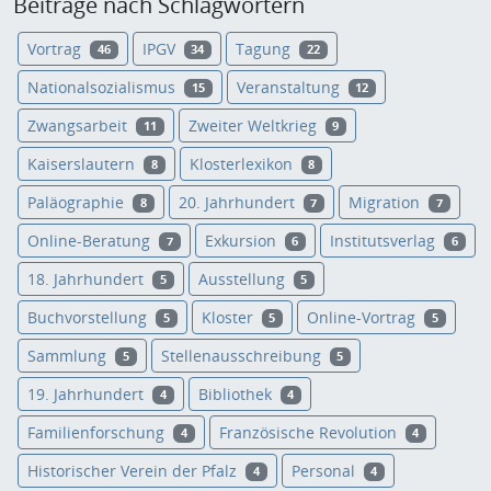
Beiträge nach Schlagwörtern
Vortrag
IPGV
Tagung
46
34
22
Nationalsozialismus
Veranstaltung
15
12
Zwangsarbeit
Zweiter Weltkrieg
11
9
Kaiserslautern
Klosterlexikon
8
8
Paläographie
20. Jahrhundert
Migration
8
7
7
Online-Beratung
Exkursion
Institutsverlag
7
6
6
18. Jahrhundert
Ausstellung
5
5
Buchvorstellung
Kloster
Online-Vortrag
5
5
5
Sammlung
Stellenausschreibung
5
5
19. Jahrhundert
Bibliothek
4
4
Familienforschung
Französische Revolution
4
4
Historischer Verein der Pfalz
Personal
4
4