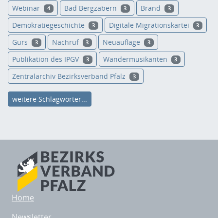
Webinar
Bad Bergzabern
Brand
4
3
3
Demokratiegeschichte
Digitale Migrationskartei
3
3
Gurs
Nachruf
Neuauflage
3
3
3
Publikation des IPGV
Wandermusikanten
3
3
Zentralarchiv Bezirksverband Pfalz
3
weitere Schlagwörter...
Home
Newsletter