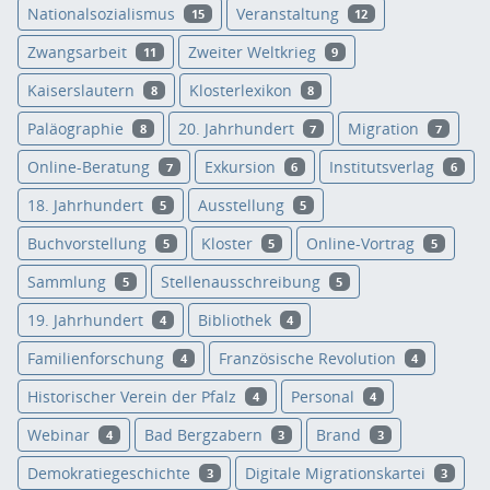
Nationalsozialismus
Veranstaltung
15
12
Zwangsarbeit
Zweiter Weltkrieg
11
9
Kaiserslautern
Klosterlexikon
8
8
Paläographie
20. Jahrhundert
Migration
8
7
7
Online-Beratung
Exkursion
Institutsverlag
7
6
6
18. Jahrhundert
Ausstellung
5
5
Buchvorstellung
Kloster
Online-Vortrag
5
5
5
Sammlung
Stellenausschreibung
5
5
19. Jahrhundert
Bibliothek
4
4
Familienforschung
Französische Revolution
4
4
Historischer Verein der Pfalz
Personal
4
4
Webinar
Bad Bergzabern
Brand
4
3
3
Demokratiegeschichte
Digitale Migrationskartei
3
3