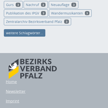
Gurs
Nachruf
Neuauflage
3
3
3
Publikation des IPGV
Wandermusikanten
3
3
Zentralarchiv Bezirksverband Pfalz
3
weitere Schlagwörter...
Home
Newsletter
Imprint