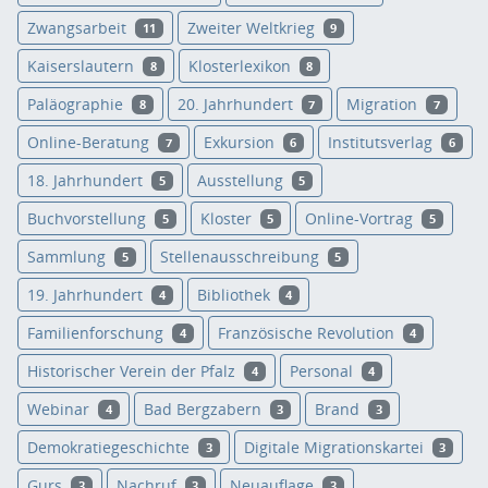
Zwangsarbeit
Zweiter Weltkrieg
11
9
Kaiserslautern
Klosterlexikon
8
8
Paläographie
20. Jahrhundert
Migration
8
7
7
Online-Beratung
Exkursion
Institutsverlag
7
6
6
18. Jahrhundert
Ausstellung
5
5
Buchvorstellung
Kloster
Online-Vortrag
5
5
5
Sammlung
Stellenausschreibung
5
5
19. Jahrhundert
Bibliothek
4
4
Familienforschung
Französische Revolution
4
4
Historischer Verein der Pfalz
Personal
4
4
Webinar
Bad Bergzabern
Brand
4
3
3
Demokratiegeschichte
Digitale Migrationskartei
3
3
Gurs
Nachruf
Neuauflage
3
3
3