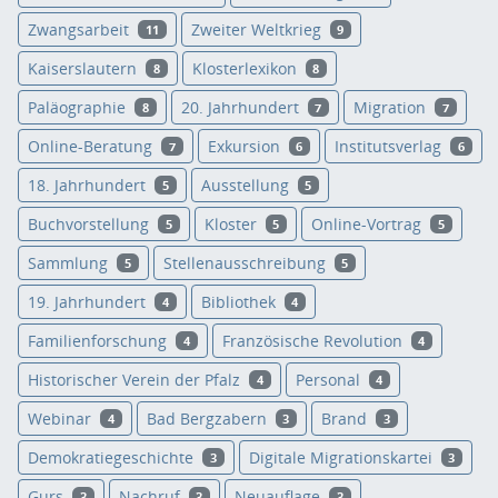
Zwangsarbeit
Zweiter Weltkrieg
11
9
Kaiserslautern
Klosterlexikon
8
8
Paläographie
20. Jahrhundert
Migration
8
7
7
Online-Beratung
Exkursion
Institutsverlag
7
6
6
18. Jahrhundert
Ausstellung
5
5
Buchvorstellung
Kloster
Online-Vortrag
5
5
5
Sammlung
Stellenausschreibung
5
5
19. Jahrhundert
Bibliothek
4
4
Familienforschung
Französische Revolution
4
4
Historischer Verein der Pfalz
Personal
4
4
Webinar
Bad Bergzabern
Brand
4
3
3
Demokratiegeschichte
Digitale Migrationskartei
3
3
Gurs
Nachruf
Neuauflage
3
3
3