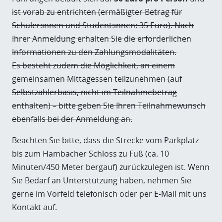
ist vorab zu entrichten (ermäßigter Betrag für
Schüler:innen und Student:innen: 35 Euro). Nach
Ihrer Anmeldung erhalten Sie die erforderlichen
Informationen zu den Zahlungsmodalitäten.
Es besteht zudem die Möglichkeit, an einem
gemeinsamen Mittagessen teilzunehmen (auf
Selbstzahlerbasis, nicht im Teilnahmebetrag
enthalten) – bitte geben Sie Ihren Teilnahmewunsch
ebenfalls bei der Anmeldung an.
Beachten Sie bitte, dass die Strecke vom Parkplatz
bis zum Hambacher Schloss zu Fuß (ca. 10
Minuten/450 Meter bergauf) zurückzulegen ist. Wenn
Sie Bedarf an Unterstützung haben, nehmen Sie
gerne im Vorfeld telefonisch oder per E-Mail mit uns
Kontakt auf.