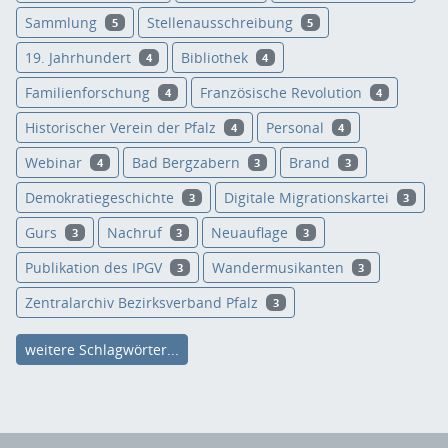
Sammlung
Stellenausschreibung
5
5
19. Jahrhundert
Bibliothek
4
4
Familienforschung
Französische Revolution
4
4
Historischer Verein der Pfalz
Personal
4
4
Webinar
Bad Bergzabern
Brand
4
3
3
Demokratiegeschichte
Digitale Migrationskartei
3
3
Gurs
Nachruf
Neuauflage
3
3
3
Publikation des IPGV
Wandermusikanten
3
3
Zentralarchiv Bezirksverband Pfalz
3
weitere Schlagwörter...