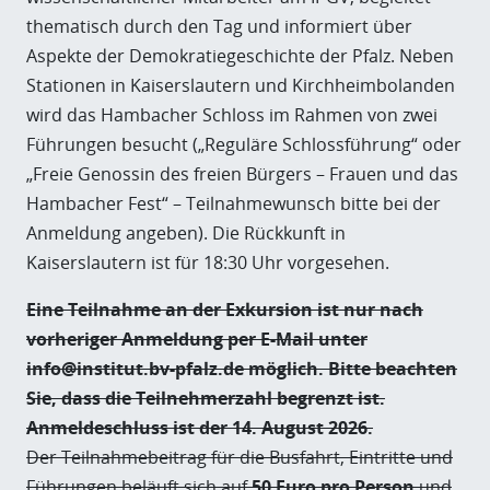
thematisch durch den Tag und informiert über
Aspekte der Demokratiegeschichte der Pfalz. Neben
Stationen in Kaiserslautern und Kirchheimbolanden
wird das Hambacher Schloss im Rahmen von zwei
Führungen besucht („Reguläre Schlossführung“ oder
„Freie Genossin des freien Bürgers – Frauen und das
Hambacher Fest“ – Teilnahmewunsch bitte bei der
Anmeldung angeben). Die Rückkunft in
Kaiserslautern ist für 18:30 Uhr vorgesehen.
Eine Teilnahme an der Exkursion ist nur nach
vorheriger Anmeldung per E-Mail unter
info@institut.bv-pfalz.de möglich. Bitte beachten
Sie, dass die Teilnehmerzahl begrenzt ist.
Anmeldeschluss ist der 14. August 2026.
Der Teilnahmebeitrag für die Busfahrt, Eintritte und
Führungen beläuft sich auf
50 Euro pro Person
und