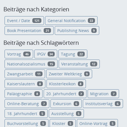
Beiträge nach Kategorien
Event / Date
General Notification
121
33
Book Presentation
Publishing News
21
9
Beiträge nach Schlagwörtern
Vortrag
IPGV
Tagung
46
34
22
Nationalsozialismus
Veranstaltung
15
12
Zwangsarbeit
Zweiter Weltkrieg
11
9
Kaiserslautern
Klosterlexikon
8
8
Paläographie
20. Jahrhundert
Migration
8
7
7
Online-Beratung
Exkursion
Institutsverlag
7
6
6
18. Jahrhundert
Ausstellung
5
5
Buchvorstellung
Kloster
Online-Vortrag
5
5
5