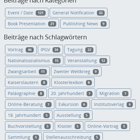
Beiträge nach Kategorien
Event / Date
General Notification
121
33
Book Presentation
Publishing News
21
9
Beiträge nach Schlagwörtern
Vortrag
IPGV
Tagung
46
34
22
Nationalsozialismus
Veranstaltung
15
12
Zwangsarbeit
Zweiter Weltkrieg
11
9
Kaiserslautern
Klosterlexikon
8
8
Paläographie
20. Jahrhundert
Migration
8
7
7
Online-Beratung
Exkursion
Institutsverlag
7
6
6
18. Jahrhundert
Ausstellung
5
5
Buchvorstellung
Kloster
Online-Vortrag
5
5
5
Sammlung
Stellenausschreibung
5
5