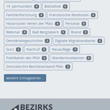
19. Jahrhundert
Bibliothek
4
4
Familienforschung
Französische Revolution
4
4
Historischer Verein der Pfalz
Personal
4
4
Webinar
Bad Bergzabern
Brand
4
3
3
Demokratiegeschichte
Digitale Migrationskartei
3
3
Gurs
Nachruf
Neuauflage
3
3
3
Publikation des IPGV
Wandermusikanten
3
3
Zentralarchiv Bezirksverband Pfalz
3
weitere Schlagwörter...