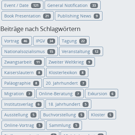
Event / Date
General Notification
121
33
Book Presentation
Publishing News
21
9
Beiträge nach Schlagwörtern
Vortrag
IPGV
Tagung
46
34
22
Nationalsozialismus
Veranstaltung
15
12
Zwangsarbeit
Zweiter Weltkrieg
11
9
Kaiserslautern
Klosterlexikon
8
8
Paläographie
20. Jahrhundert
8
7
Migration
Online-Beratung
Exkursion
7
7
6
Institutsverlag
18. Jahrhundert
6
5
Ausstellung
Buchvorstellung
Kloster
5
5
5
Online-Vortrag
Sammlung
5
5