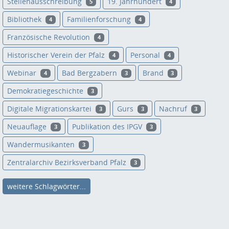
Stellenausschreibung
19. Jahrhundert
5
4
Bibliothek
Familienforschung
4
4
Französische Revolution
4
Historischer Verein der Pfalz
Personal
4
4
Webinar
Bad Bergzabern
Brand
4
3
3
Demokratiegeschichte
3
Digitale Migrationskartei
Gurs
Nachruf
3
3
3
Neuauflage
Publikation des IPGV
3
3
Wandermusikanten
3
Zentralarchiv Bezirksverband Pfalz
3
weitere Schlagwörter...