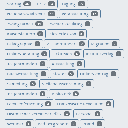
Vortrag
IPGV
Tagung
46
34
22
Nationalsozialismus
Veranstaltung
15
12
Zwangsarbeit
Zweiter Weltkrieg
11
9
Kaiserslautern
Klosterlexikon
8
8
Paläographie
20. Jahrhundert
Migration
8
7
7
Online-Beratung
Exkursion
Institutsverlag
7
6
6
18. Jahrhundert
Ausstellung
5
5
Buchvorstellung
Kloster
Online-Vortrag
5
5
5
Sammlung
Stellenausschreibung
5
5
19. Jahrhundert
Bibliothek
4
4
Familienforschung
Französische Revolution
4
4
Historischer Verein der Pfalz
Personal
4
4
Webinar
Bad Bergzabern
Brand
4
3
3