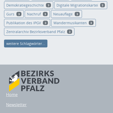
Demokratiegeschichte
Digitale Migrationskartei
3
3
Gurs
Nachruf
Neuauflage
3
3
3
Publikation des IPGV
Wandermusikanten
3
3
Zentralarchiv Bezirksverband Pfalz
3
weitere Schlagwörter...
Home
Newsletter