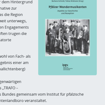
or dem Hintergrund
native zur
s die Region
tweit unterwegs,
sten Engagements
nften trugen die
atorte
ohl von Fach- als
rgebnis einer am
allichtenberg)
genwärtigen
s „TRAFO –
es Bundes gemeinsam vom Institut für pfälzische
tenlandbüro veranstaltet.