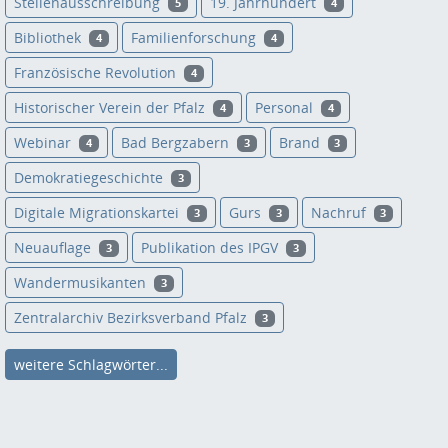
Stellenausschreibung
19. Jahrhundert
5
4
Bibliothek
Familienforschung
4
4
Französische Revolution
4
Historischer Verein der Pfalz
Personal
4
4
Webinar
Bad Bergzabern
Brand
4
3
3
Demokratiegeschichte
3
Digitale Migrationskartei
Gurs
Nachruf
3
3
3
Neuauflage
Publikation des IPGV
3
3
Wandermusikanten
3
Zentralarchiv Bezirksverband Pfalz
3
weitere Schlagwörter...