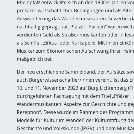
Rheinpfalz entwickelte sich ab den 1830er Jahren v
prekärer wirtschaftlicher Bedingungen und als Alter
Auswanderung das Wandermusikanten-Gewerbe, da
nachhaltig geprägt hat. Pfälzer „Partien“ waren wel
verdienten Geld als Straßenmusikanten oder in fe
als Schiffs-, Zirkus- oder Kurkapelle. Mit ihren Einkü
Musiker zum ökonomischen Aufschwung ihrer Heim
maßgeblich bei.
Der neu erschienene Sammelband, der Aufsätze sow
auch Bürgerwissenschaftler/innen vereint, ist das E
10. und 11. November 2023 auf Burg Lichtenberg (Th
durchgeführten Fachtagung mit dem Titel „Pfälzer
Wandermusikanten: Aspekte zur Geschichte und ge
Rezeption“. Diese wurde im Rahmen des Programm
Modelle für Kultur im Wandel“ der Kulturstiftung d
Geschichte und Volkskunde (IPGV) und dem Musikan