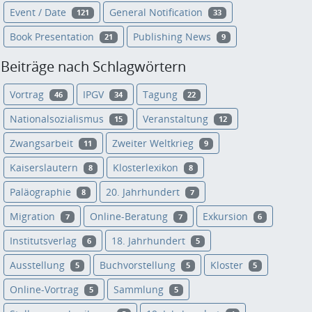
Event / Date
General Notification
121
33
Book Presentation
Publishing News
21
9
Beiträge nach Schlagwörtern
Vortrag
IPGV
Tagung
46
34
22
Nationalsozialismus
Veranstaltung
15
12
Zwangsarbeit
Zweiter Weltkrieg
11
9
Kaiserslautern
Klosterlexikon
8
8
Paläographie
20. Jahrhundert
8
7
Migration
Online-Beratung
Exkursion
7
7
6
Institutsverlag
18. Jahrhundert
6
5
Ausstellung
Buchvorstellung
Kloster
5
5
5
Online-Vortrag
Sammlung
5
5