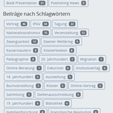
Book Presentation
Publishing News
21
9
Beiträge nach Schlagwörtern
Vortrag
IPGV
Tagung
46
34
22
Nationalsozialismus
Veranstaltung
15
12
Zwangsarbeit
Zweiter Weltkrieg
11
9
Kaiserslautern
Klosterlexikon
8
8
Paläographie
20. Jahrhundert
Migration
8
7
7
Online-Beratung
Exkursion
Institutsverlag
7
6
6
18. Jahrhundert
Ausstellung
5
5
Buchvorstellung
Kloster
Online-Vortrag
5
5
5
Sammlung
Stellenausschreibung
5
5
19. Jahrhundert
Bibliothek
4
4
Familienforschung
Französische Revolution
4
4