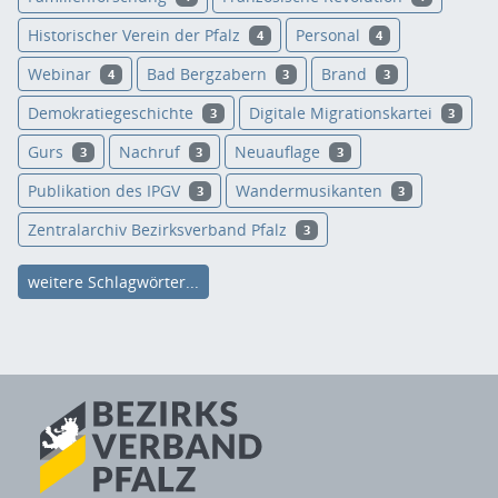
Historischer Verein der Pfalz
Personal
4
4
Webinar
Bad Bergzabern
Brand
4
3
3
Demokratiegeschichte
Digitale Migrationskartei
3
3
Gurs
Nachruf
Neuauflage
3
3
3
Publikation des IPGV
Wandermusikanten
3
3
Zentralarchiv Bezirksverband Pfalz
3
weitere Schlagwörter...