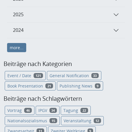
2025
2024
more...
Beiträge nach Kategorien
Event / Date
General Notification
121
33
Book Presentation
Publishing News
21
9
Beiträge nach Schlagwörtern
Vortrag
IPGV
Tagung
46
34
22
Nationalsozialismus
Veranstaltung
15
12
Zwangsarbeit
Zweiter Weltkrieg
11
9