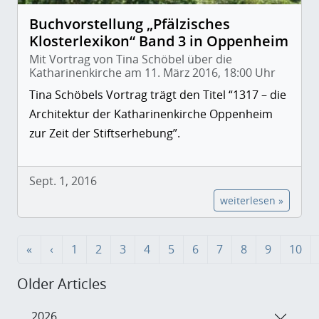
Buchvorstellung „Pfälzisches
Klosterlexikon“ Band 3 in Oppenheim
Mit Vortrag von Tina Schöbel über die
Katharinenkirche am 11. März 2016, 18:00 Uhr
Tina Schöbels Vortrag trägt den Titel “1317 – die
Architektur der Katharinenkirche Oppenheim
zur Zeit der Stiftserhebung”.
Sept. 1, 2016
weiterlesen »
«
‹
1
2
3
4
5
6
7
8
9
10
Older Articles
2026