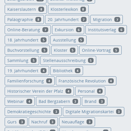
Kaiserslautern
Klosterlexikon
8
8
Paläographie
20. Jahrhundert
Migration
8
7
7
Online-Beratung
Exkursion
Institutsverlag
7
6
6
18. Jahrhundert
Ausstellung
5
5
Buchvorstellung
Kloster
Online-Vortrag
5
5
5
Sammlung
Stellenausschreibung
5
5
19. Jahrhundert
Bibliothek
4
4
Familienforschung
Französische Revolution
4
4
Historischer Verein der Pfalz
Personal
4
4
Webinar
Bad Bergzabern
Brand
4
3
3
Demokratiegeschichte
Digitale Migrationskartei
3
3
Gurs
Nachruf
Neuauflage
3
3
3