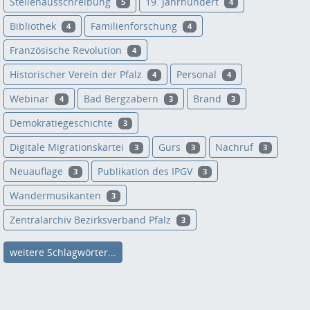
Stellenausschreibung
19. Jahrhundert
5
4
Bibliothek
Familienforschung
4
4
Französische Revolution
4
Historischer Verein der Pfalz
Personal
4
4
Webinar
Bad Bergzabern
Brand
4
3
3
Demokratiegeschichte
3
Digitale Migrationskartei
Gurs
Nachruf
3
3
3
Neuauflage
Publikation des IPGV
3
3
Wandermusikanten
3
Zentralarchiv Bezirksverband Pfalz
3
weitere Schlagwörter...