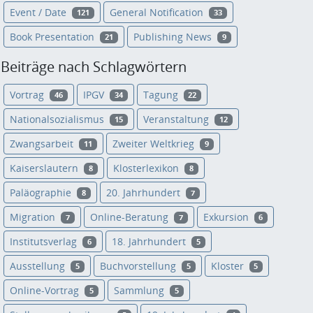
Event / Date
General Notification
121
33
Book Presentation
Publishing News
21
9
Beiträge nach Schlagwörtern
Vortrag
IPGV
Tagung
46
34
22
Nationalsozialismus
Veranstaltung
15
12
Zwangsarbeit
Zweiter Weltkrieg
11
9
Kaiserslautern
Klosterlexikon
8
8
Paläographie
20. Jahrhundert
8
7
Migration
Online-Beratung
Exkursion
7
7
6
Institutsverlag
18. Jahrhundert
6
5
Ausstellung
Buchvorstellung
Kloster
5
5
5
Online-Vortrag
Sammlung
5
5