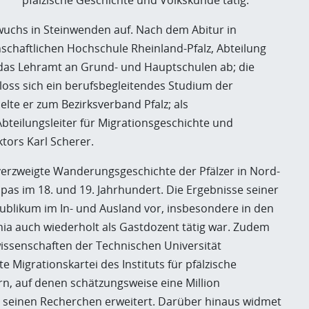
pfälzische Geschichte und Volkskunde tätig.
uchs in Steinwenden auf. Nach dem Abitur in
nschaftlichen Hochschule Rheinland-Pfalz, Abteilung
r das Lehramt an Grund- und Hauptschulen ab; die
hloss sich ein berufsbegleitendes Studium der
lte er zum Bezirksverband Pfalz; als
Abteilungsleiter für Migrationsgeschichte und
tors Karl Scherer.
verzweigte Wanderungsgeschichte der Pfälzer in Nord-
s im 18. und 19. Jahrhundert. Die Ergebnisse seiner
Publikum im In- und Ausland vor, insbesondere in den
nia auch wiederholt als Gastdozent tätig war. Zudem
wissenschaften der Technischen Universität
e Migrationskartei des Instituts für pfälzische
n, auf denen schätzungsweise eine Million
 seinen Recherchen erweitert. Darüber hinaus widmet