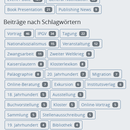
Book Presentation
Publishing News
21
9
Beiträge nach Schlagwörtern
Vortrag
IPGV
Tagung
46
34
22
Nationalsozialismus
Veranstaltung
15
12
Zwangsarbeit
Zweiter Weltkrieg
11
9
Kaiserslautern
Klosterlexikon
8
8
Paläographie
20. Jahrhundert
Migration
8
7
7
Online-Beratung
Exkursion
Institutsverlag
7
6
6
18. Jahrhundert
Ausstellung
5
5
Buchvorstellung
Kloster
Online-Vortrag
5
5
5
Sammlung
Stellenausschreibung
5
5
19. Jahrhundert
Bibliothek
4
4