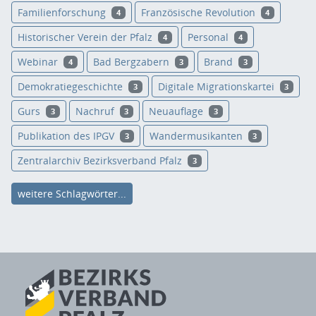
Familienforschung
Französische Revolution
4
4
Historischer Verein der Pfalz
Personal
4
4
Webinar
Bad Bergzabern
Brand
4
3
3
Demokratiegeschichte
Digitale Migrationskartei
3
3
Gurs
Nachruf
Neuauflage
3
3
3
Publikation des IPGV
Wandermusikanten
3
3
Zentralarchiv Bezirksverband Pfalz
3
weitere Schlagwörter...