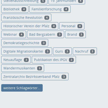
Stellenausschreibung
19. Jahrhundert
5
4
Bibliothek
Familienforschung
4
4
Französische Revolution
4
Historischer Verein der Pfalz
Personal
4
4
Webinar
Bad Bergzabern
Brand
4
3
3
Demokratiegeschichte
3
Digitale Migrationskartei
Gurs
Nachruf
3
3
3
Neuauflage
Publikation des IPGV
3
3
Wandermusikanten
3
Zentralarchiv Bezirksverband Pfalz
3
weitere Schlagwörter...