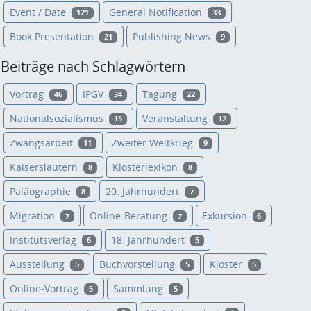
Event / Date
General Notification
121
33
Book Presentation
Publishing News
21
9
Beiträge nach Schlagwörtern
Vortrag
IPGV
Tagung
46
34
22
Nationalsozialismus
Veranstaltung
15
12
Zwangsarbeit
Zweiter Weltkrieg
11
9
Kaiserslautern
Klosterlexikon
8
8
Paläographie
20. Jahrhundert
8
7
Migration
Online-Beratung
Exkursion
7
7
6
Institutsverlag
18. Jahrhundert
6
5
Ausstellung
Buchvorstellung
Kloster
5
5
5
Online-Vortrag
Sammlung
5
5