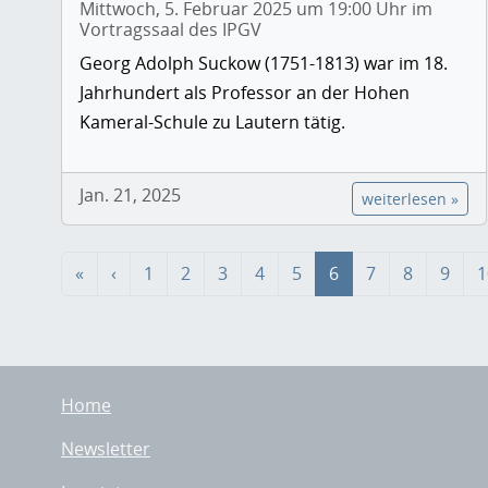
Mittwoch, 5. Februar 2025 um 19:00 Uhr im
Vortragssaal des IPGV
Georg Adolph Suckow (1751-1813) war im 18.
Jahrhundert als Professor an der Hohen
Kameral-Schule zu Lautern tätig.
Jan. 21, 2025
weiterlesen »
«
‹
1
2
3
4
5
6
7
8
9
1
Home
Newsletter