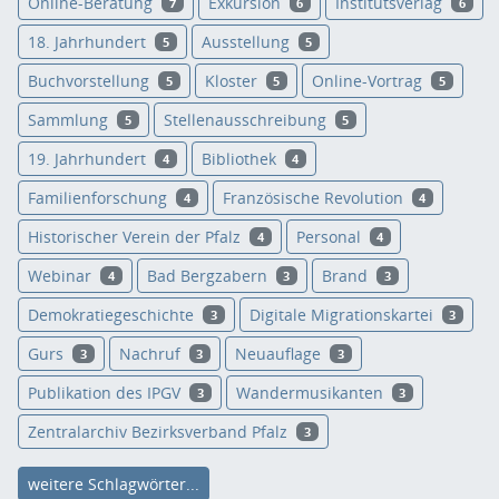
Online-Beratung
Exkursion
Institutsverlag
7
6
6
18. Jahrhundert
Ausstellung
5
5
Buchvorstellung
Kloster
Online-Vortrag
5
5
5
Sammlung
Stellenausschreibung
5
5
19. Jahrhundert
Bibliothek
4
4
Familienforschung
Französische Revolution
4
4
Historischer Verein der Pfalz
Personal
4
4
Webinar
Bad Bergzabern
Brand
4
3
3
Demokratiegeschichte
Digitale Migrationskartei
3
3
Gurs
Nachruf
Neuauflage
3
3
3
Publikation des IPGV
Wandermusikanten
3
3
Zentralarchiv Bezirksverband Pfalz
3
weitere Schlagwörter...