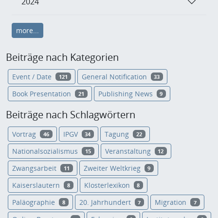
2024
more...
Beiträge nach Kategorien
Event / Date
General Notification
121
33
Book Presentation
Publishing News
21
9
Beiträge nach Schlagwörtern
Vortrag
IPGV
Tagung
46
34
22
Nationalsozialismus
Veranstaltung
15
12
Zwangsarbeit
Zweiter Weltkrieg
11
9
Kaiserslautern
Klosterlexikon
8
8
Paläographie
20. Jahrhundert
Migration
8
7
7