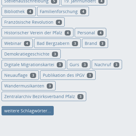
Stellenausschreibung
19. Jahrhundert
5
4
Bibliothek
Familienforschung
4
4
Französische Revolution
4
Historischer Verein der Pfalz
Personal
4
4
Webinar
Bad Bergzabern
Brand
4
3
3
Demokratiegeschichte
3
Digitale Migrationskartei
Gurs
Nachruf
3
3
3
Neuauflage
Publikation des IPGV
3
3
Wandermusikanten
3
Zentralarchiv Bezirksverband Pfalz
3
weitere Schlagwörter...