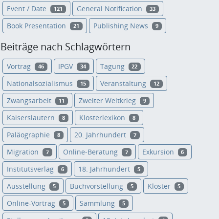
Event / Date
General Notification
121
33
Book Presentation
Publishing News
21
9
Beiträge nach Schlagwörtern
Vortrag
IPGV
Tagung
46
34
22
Nationalsozialismus
Veranstaltung
15
12
Zwangsarbeit
Zweiter Weltkrieg
11
9
Kaiserslautern
Klosterlexikon
8
8
Paläographie
20. Jahrhundert
8
7
Migration
Online-Beratung
Exkursion
7
7
6
Institutsverlag
18. Jahrhundert
6
5
Ausstellung
Buchvorstellung
Kloster
5
5
5
Online-Vortrag
Sammlung
5
5