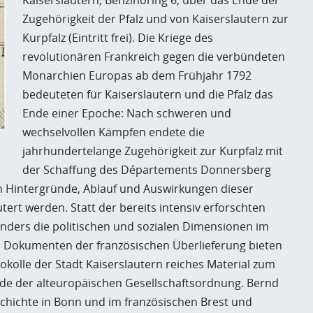
Kaiserslautern, Benzinoring 6, über das Ende der
Zugehörigkeit der Pfalz und von Kaiserslautern zur
Kurpfalz (Eintritt frei). Die Kriege des
revolutionären Frankreich gegen die verbündeten
Monarchien Europas ab dem Frühjahr 1792
bedeuteten für Kaiserslautern und die Pfalz das
Ende einer Epoche: Nach schweren und
wechselvollen Kämpfen endete die
jahrhundertelange Zugehörigkeit zur Kurpfalz mit
der Schaffung des Départements Donnersberg
en Hintergründe, Ablauf und Auswirkungen dieser
ert werden. Statt der bereits intensiv erforschten
nders die politischen und sozialen Dimensionen im
n Dokumenten der französischen Überlieferung bieten
okolle der Stadt Kaiserslautern reiches Material zum
de der alteuropäischen Gesellschaftsordnung. Bernd
schichte in Bonn und im französischen Brest und