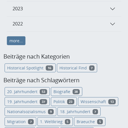
2023
2022
more...
Beiträge nach Kategorien
Historical Spotlight
Historical Find
16
7
Beiträge nach Schlagwörtern
20. Jahrhundert
Biografie
53
38
19. Jahrhundert
Politik
Wissenschaft
37
23
13
Nationalsozialismus
18. Jahrhundert
9
7
Migration
1. Weltkrieg
Braeuche
7
5
5