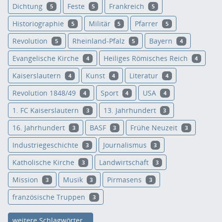
Dichtung
Feste
Frankreich
5
5
5
Historiographie
Militär
Pfarrer
5
5
5
Revolution
Rheinland-Pfalz
Bayern
5
5
4
Evangelische Kirche
Heiliges Römisches Reich
4
4
Kaiserslautern
Kunst
Literatur
4
4
4
Revolution 1848/49
Sport
USA
4
4
4
1. FC Kaiserslautern
13. Jahrhundert
3
3
16. Jahrhundert
BASF
Frühe Neuzeit
3
3
3
Industriegeschichte
Journalismus
3
3
Katholische Kirche
Landwirtschaft
3
3
Mission
Musik
Pirmasens
3
3
3
französische Truppen
3
weitere Schlagwörter...