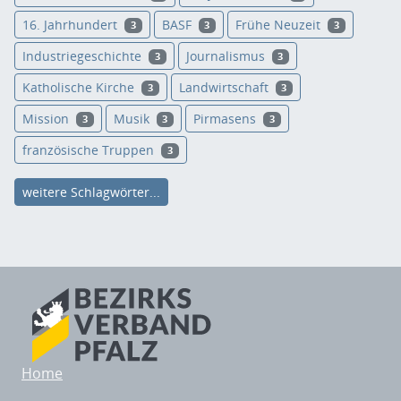
16. Jahrhundert
BASF
Frühe Neuzeit
3
3
3
Industriegeschichte
Journalismus
3
3
Katholische Kirche
Landwirtschaft
3
3
Mission
Musik
Pirmasens
3
3
3
französische Truppen
3
weitere Schlagwörter...
Home