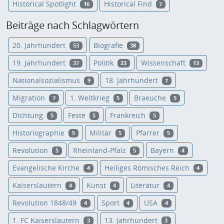
Historical Spotlight
Historical Find
16
7
Beiträge nach Schlagwörtern
20. Jahrhundert
Biografie
53
38
19. Jahrhundert
Politik
Wissenschaft
37
23
13
Nationalsozialismus
18. Jahrhundert
9
7
Migration
1. Weltkrieg
Braeuche
7
5
5
Dichtung
Feste
Frankreich
5
5
5
Historiographie
Militär
Pfarrer
5
5
5
Revolution
Rheinland-Pfalz
Bayern
5
5
4
Evangelische Kirche
Heiliges Römisches Reich
4
4
Kaiserslautern
Kunst
Literatur
4
4
4
Revolution 1848/49
Sport
USA
4
4
4
1. FC Kaiserslautern
13. Jahrhundert
3
3