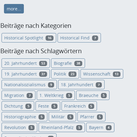
more...
Beiträge nach Kategorien
Historical Spotlight
Historical Find
16
7
Beiträge nach Schlagwörtern
20. Jahrhundert
Biografie
53
38
19. Jahrhundert
Politik
Wissenschaft
37
23
13
Nationalsozialismus
18. Jahrhundert
9
7
Migration
1. Weltkrieg
Braeuche
7
5
5
Dichtung
Feste
Frankreich
5
5
5
Historiographie
Militär
Pfarrer
5
5
5
Revolution
Rheinland-Pfalz
Bayern
5
5
4