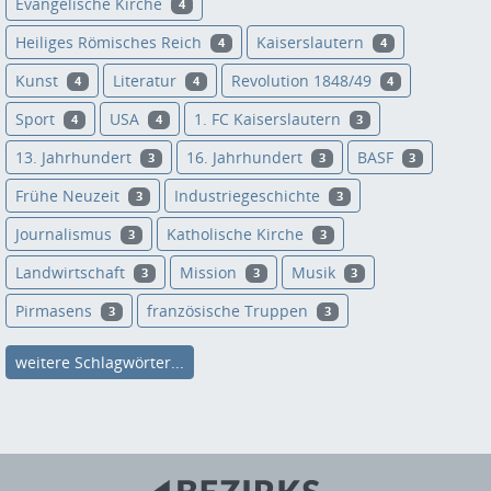
Evangelische Kirche
4
Heiliges Römisches Reich
Kaiserslautern
4
4
Kunst
Literatur
Revolution 1848/49
4
4
4
Sport
USA
1. FC Kaiserslautern
4
4
3
13. Jahrhundert
16. Jahrhundert
BASF
3
3
3
Frühe Neuzeit
Industriegeschichte
3
3
Journalismus
Katholische Kirche
3
3
Landwirtschaft
Mission
Musik
3
3
3
Pirmasens
französische Truppen
3
3
weitere Schlagwörter...