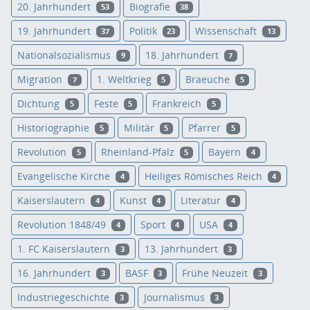
20. Jahrhundert
Biografie
53
38
19. Jahrhundert
Politik
Wissenschaft
37
23
13
Nationalsozialismus
18. Jahrhundert
9
7
Migration
1. Weltkrieg
Braeuche
7
5
5
Dichtung
Feste
Frankreich
5
5
5
Historiographie
Militär
Pfarrer
5
5
5
Revolution
Rheinland-Pfalz
Bayern
5
5
4
Evangelische Kirche
Heiliges Römisches Reich
4
4
Kaiserslautern
Kunst
Literatur
4
4
4
Revolution 1848/49
Sport
USA
4
4
4
1. FC Kaiserslautern
13. Jahrhundert
3
3
16. Jahrhundert
BASF
Frühe Neuzeit
3
3
3
Industriegeschichte
Journalismus
3
3