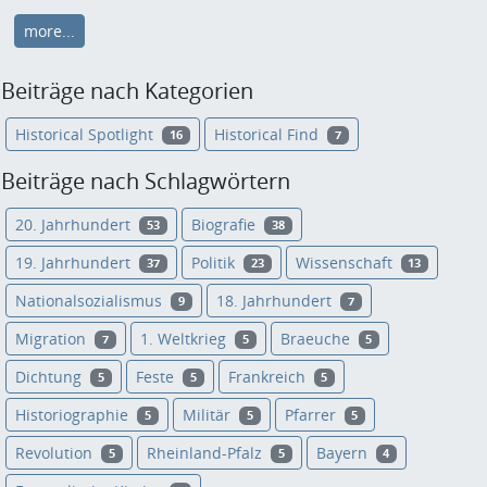
more...
Beiträge nach Kategorien
Historical Spotlight
Historical Find
16
7
Beiträge nach Schlagwörtern
20. Jahrhundert
Biografie
53
38
19. Jahrhundert
Politik
Wissenschaft
37
23
13
Nationalsozialismus
18. Jahrhundert
9
7
Migration
1. Weltkrieg
Braeuche
7
5
5
Dichtung
Feste
Frankreich
5
5
5
Historiographie
Militär
Pfarrer
5
5
5
Revolution
Rheinland-Pfalz
Bayern
5
5
4