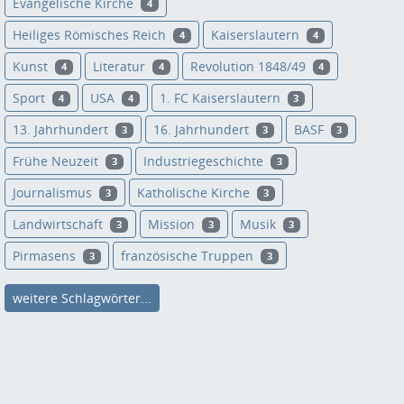
Evangelische Kirche
4
Heiliges Römisches Reich
Kaiserslautern
4
4
Kunst
Literatur
Revolution 1848/49
4
4
4
Sport
USA
1. FC Kaiserslautern
4
4
3
13. Jahrhundert
16. Jahrhundert
BASF
3
3
3
Frühe Neuzeit
Industriegeschichte
3
3
Journalismus
Katholische Kirche
3
3
Landwirtschaft
Mission
Musik
3
3
3
Pirmasens
französische Truppen
3
3
weitere Schlagwörter...