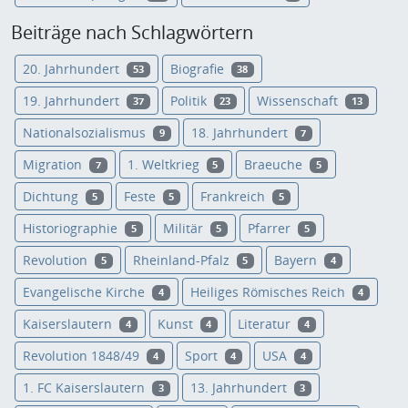
Beiträge nach Schlagwörtern
20. Jahrhundert
Biografie
53
38
19. Jahrhundert
Politik
Wissenschaft
37
23
13
Nationalsozialismus
18. Jahrhundert
9
7
Migration
1. Weltkrieg
Braeuche
7
5
5
Dichtung
Feste
Frankreich
5
5
5
Historiographie
Militär
Pfarrer
5
5
5
Revolution
Rheinland-Pfalz
Bayern
5
5
4
Evangelische Kirche
Heiliges Römisches Reich
4
4
Kaiserslautern
Kunst
Literatur
4
4
4
Revolution 1848/49
Sport
USA
4
4
4
1. FC Kaiserslautern
13. Jahrhundert
3
3