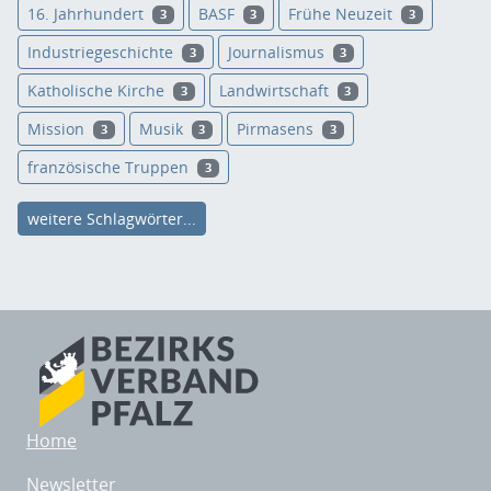
16. Jahrhundert
BASF
Frühe Neuzeit
3
3
3
Industriegeschichte
Journalismus
3
3
Katholische Kirche
Landwirtschaft
3
3
Mission
Musik
Pirmasens
3
3
3
französische Truppen
3
weitere Schlagwörter...
Home
Newsletter