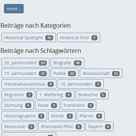
more...
Beiträge nach Kategorien
Historical Spotlight
Historical Find
16
7
Beiträge nach Schlagwörtern
20. Jahrhundert
Biografie
53
38
19. Jahrhundert
Politik
Wissenschaft
37
23
13
Nationalsozialismus
18. Jahrhundert
9
7
Migration
1. Weltkrieg
Braeuche
7
5
5
Dichtung
Feste
Frankreich
5
5
5
Historiographie
Militär
Pfarrer
5
5
5
Revolution
Rheinland-Pfalz
Bayern
5
5
4