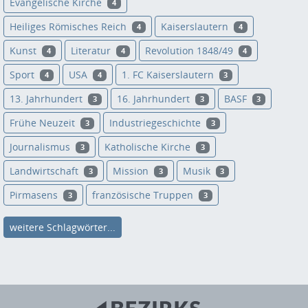
Evangelische Kirche
4
Heiliges Römisches Reich
Kaiserslautern
4
4
Kunst
Literatur
Revolution 1848/49
4
4
4
Sport
USA
1. FC Kaiserslautern
4
4
3
13. Jahrhundert
16. Jahrhundert
BASF
3
3
3
Frühe Neuzeit
Industriegeschichte
3
3
Journalismus
Katholische Kirche
3
3
Landwirtschaft
Mission
Musik
3
3
3
Pirmasens
französische Truppen
3
3
weitere Schlagwörter...