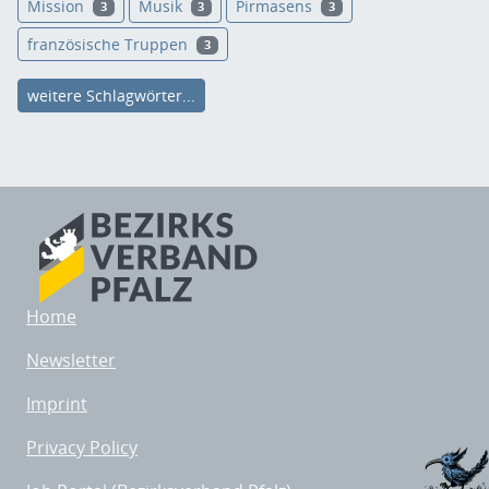
Mission
Musik
Pirmasens
3
3
3
französische Truppen
3
weitere Schlagwörter...
Home
Newsletter
Imprint
Privacy Policy