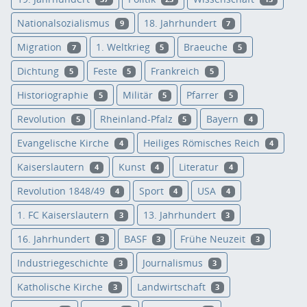
Nationalsozialismus
18. Jahrhundert
9
7
Migration
1. Weltkrieg
Braeuche
7
5
5
Dichtung
Feste
Frankreich
5
5
5
Historiographie
Militär
Pfarrer
5
5
5
Revolution
Rheinland-Pfalz
Bayern
5
5
4
Evangelische Kirche
Heiliges Römisches Reich
4
4
Kaiserslautern
Kunst
Literatur
4
4
4
Revolution 1848/49
Sport
USA
4
4
4
1. FC Kaiserslautern
13. Jahrhundert
3
3
16. Jahrhundert
BASF
Frühe Neuzeit
3
3
3
Industriegeschichte
Journalismus
3
3
Katholische Kirche
Landwirtschaft
3
3