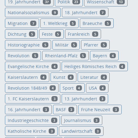
19. Jahrhundert
Politik
Wissenschaft
37
23
13
Nationalsozialismus
18. Jahrhundert
9
7
Migration
1. Weltkrieg
Braeuche
7
5
5
Dichtung
Feste
Frankreich
5
5
5
Historiographie
Militär
Pfarrer
5
5
5
Revolution
Rheinland-Pfalz
Bayern
5
5
4
Evangelische Kirche
Heiliges Römisches Reich
4
4
Kaiserslautern
Kunst
Literatur
4
4
4
Revolution 1848/49
Sport
USA
4
4
4
1. FC Kaiserslautern
13. Jahrhundert
3
3
16. Jahrhundert
BASF
Frühe Neuzeit
3
3
3
Industriegeschichte
Journalismus
3
3
Katholische Kirche
Landwirtschaft
3
3