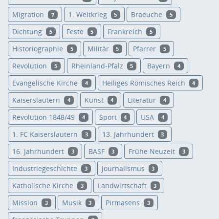
Migration
1. Weltkrieg
Braeuche
7
5
5
Dichtung
Feste
Frankreich
5
5
5
Historiographie
Militär
Pfarrer
5
5
5
Revolution
Rheinland-Pfalz
Bayern
5
5
4
Evangelische Kirche
Heiliges Römisches Reich
4
4
Kaiserslautern
Kunst
Literatur
4
4
4
Revolution 1848/49
Sport
USA
4
4
4
1. FC Kaiserslautern
13. Jahrhundert
3
3
16. Jahrhundert
BASF
Frühe Neuzeit
3
3
3
Industriegeschichte
Journalismus
3
3
Katholische Kirche
Landwirtschaft
3
3
Mission
Musik
Pirmasens
3
3
3