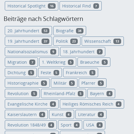
Historical Spotlight
Historical Find
16
7
Beiträge nach Schlagwörtern
20. Jahrhundert
Biografie
53
38
19. Jahrhundert
Politik
Wissenschaft
37
23
13
Nationalsozialismus
18. Jahrhundert
9
7
Migration
1. Weltkrieg
Braeuche
7
5
5
Dichtung
Feste
Frankreich
5
5
5
Historiographie
Militär
Pfarrer
5
5
5
Revolution
Rheinland-Pfalz
Bayern
5
5
4
Evangelische Kirche
Heiliges Römisches Reich
4
4
Kaiserslautern
Kunst
Literatur
4
4
4
Revolution 1848/49
Sport
USA
4
4
4