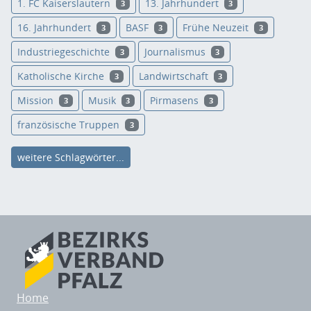
1. FC Kaiserslautern
13. Jahrhundert
3
3
16. Jahrhundert
BASF
Frühe Neuzeit
3
3
3
Industriegeschichte
Journalismus
3
3
Katholische Kirche
Landwirtschaft
3
3
Mission
Musik
Pirmasens
3
3
3
französische Truppen
3
weitere Schlagwörter...
Home