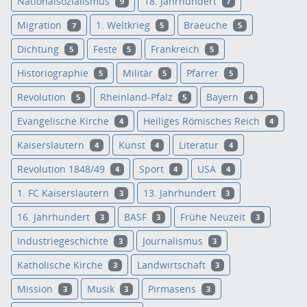
Nationalsozialismus
18. Jahrhundert
9
7
Migration
1. Weltkrieg
Braeuche
7
5
5
Dichtung
Feste
Frankreich
5
5
5
Historiographie
Militär
Pfarrer
5
5
5
Revolution
Rheinland-Pfalz
Bayern
5
5
4
Evangelische Kirche
Heiliges Römisches Reich
4
4
Kaiserslautern
Kunst
Literatur
4
4
4
Revolution 1848/49
Sport
USA
4
4
4
1. FC Kaiserslautern
13. Jahrhundert
3
3
16. Jahrhundert
BASF
Frühe Neuzeit
3
3
3
Industriegeschichte
Journalismus
3
3
Katholische Kirche
Landwirtschaft
3
3
Mission
Musik
Pirmasens
3
3
3