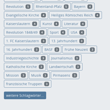
Revolution
Rheinland-Pfalz
Bayern
5
5
4
Evangelische Kirche
Heiliges Römisches Reich
4
4
Kaiserslautern
Kunst
Literatur
4
4
4
Revolution 1848/49
Sport
USA
4
4
4
1. FC Kaiserslautern
13. Jahrhundert
3
3
16. Jahrhundert
BASF
Frühe Neuzeit
3
3
3
Industriegeschichte
Journalismus
3
3
Katholische Kirche
Landwirtschaft
3
3
Mission
Musik
Pirmasens
3
3
3
französische Truppen
3
weitere Schlagwörter...