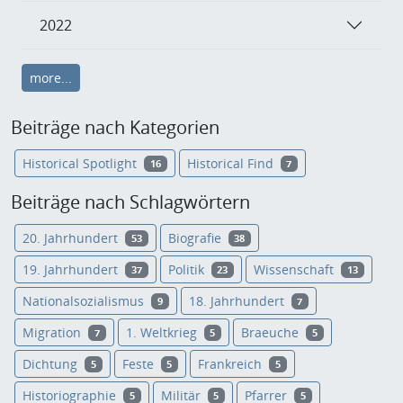
2022
more...
Beiträge nach Kategorien
Historical Spotlight
Historical Find
16
7
Beiträge nach Schlagwörtern
20. Jahrhundert
Biografie
53
38
19. Jahrhundert
Politik
Wissenschaft
37
23
13
Nationalsozialismus
18. Jahrhundert
9
7
Migration
1. Weltkrieg
Braeuche
7
5
5
Dichtung
Feste
Frankreich
5
5
5
Historiographie
Militär
Pfarrer
5
5
5