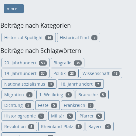
more...
Beiträge nach Kategorien
Historical Spotlight
Historical Find
16
7
Beiträge nach Schlagwörtern
20. Jahrhundert
Biografie
53
38
19. Jahrhundert
Politik
Wissenschaft
37
23
13
Nationalsozialismus
18. Jahrhundert
9
7
Migration
1. Weltkrieg
Braeuche
7
5
5
Dichtung
Feste
Frankreich
5
5
5
Historiographie
Militär
Pfarrer
5
5
5
Revolution
Rheinland-Pfalz
Bayern
5
5
4