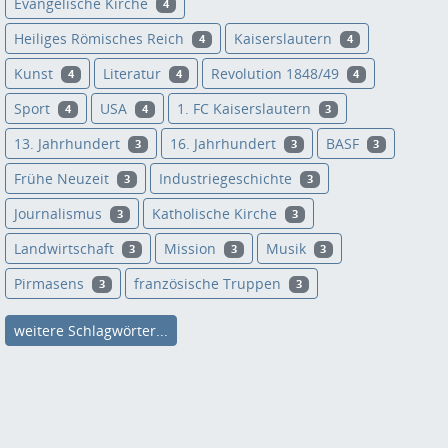
Evangelische Kirche
4
Heiliges Römisches Reich
Kaiserslautern
4
4
Kunst
Literatur
Revolution 1848/49
4
4
4
Sport
USA
1. FC Kaiserslautern
4
4
3
13. Jahrhundert
16. Jahrhundert
BASF
3
3
3
Frühe Neuzeit
Industriegeschichte
3
3
Journalismus
Katholische Kirche
3
3
Landwirtschaft
Mission
Musik
3
3
3
Pirmasens
französische Truppen
3
3
weitere Schlagwörter...