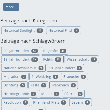
more...
Beiträge nach Kategorien
Historical Spotlight
Historical Find
16
7
Beiträge nach Schlagwörtern
20. Jahrhundert
Biografie
53
38
19. Jahrhundert
Politik
Wissenschaft
37
23
13
Nationalsozialismus
18. Jahrhundert
9
7
Migration
1. Weltkrieg
Braeuche
7
5
5
Dichtung
Feste
Frankreich
5
5
5
Historiographie
Militär
Pfarrer
5
5
5
Revolution
Rheinland-Pfalz
Bayern
5
5
4