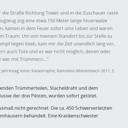
er die Straße Richtung Tower und in die Zuschauer raste
lugzeug zog eine etwa 150 Meter lange Feuerwalze
nden, kamen in dem Feuer sofort ums Leben und waren
inem Traum. Um von meinem Standort bis zur Stelle zu
pf liegen blieb, kam mir die Zeit unendlich lang vor,
dern auch Tote und es war nicht möglich, denen oder
sät war mit Trümmern…“
0. Jahrestag einer Katastrophe, Ramstein-Miesenbach 2011, S.
iegenden Trümmerteilen, Stacheldraht und dem
lusive der drei Piloten, wurden sofort getötet.
usmaß nicht gerechnet. Die ca. 450 Schwerverletzten
nkenhäusern behandelt. Eine Krankenschwester