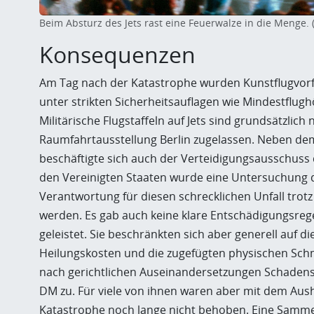
Beim Absturz des Jets rast eine Feuerwalze in die Menge. 
Konsequenzen
Am Tag nach der Katastrophe wurden Kunstflugvorfü
unter strikten Sicherheitsauflagen wie Mindestflug
Militärische Flugstaffeln auf Jets sind grundsätzlich
Raumfahrtausstellung Berlin zugelassen. Neben de
beschäftigte sich auch der Verteidigungsausschuss
den Vereinigten Staaten wurde eine Untersuchung d
Verantwortung für diesen schrecklichen Unfall tro
werden. Es gab auch keine klare Entschädigungsreg
geleistet. Sie beschränkten sich aber generell auf 
Heilungskosten und die zugefügten physischen Schm
nach gerichtlichen Auseinandersetzungen Schadenser
DM zu. Für viele von ihnen waren aber mit dem Aus
Katastrophe noch lange nicht behoben. Eine Samme