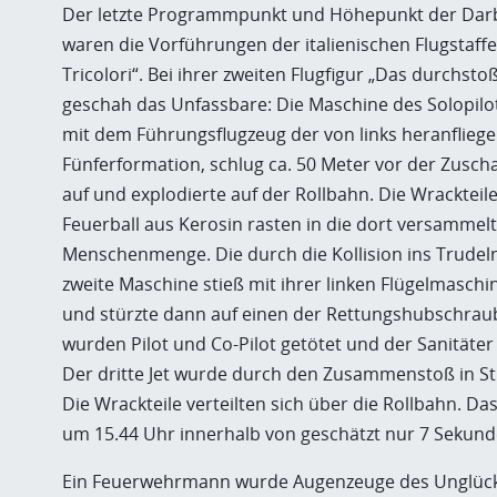
Der letzte Programmpunkt und Höhepunkt der Dar
waren die Vorführungen der italienischen Flugstaffe
Tricolori“. Bei ihrer zweiten Flugfigur „Das durchst
geschah das Unfassbare: Die Maschine des Solopilot
mit dem Führungsflugzeug der von links heranflieg
Fünferformation, schlug ca. 50 Meter vor der Zusc
auf und explodierte auf der Rollbahn. Die Wrackteil
Feuerball aus Kerosin rasten in die dort versammel
Menschenmenge. Die durch die Kollision ins Trudel
zweite Maschine stieß mit ihrer linken Flügelmasc
und stürzte dann auf einen der Rettungshubschrau
wurden Pilot und Co-Pilot getötet und der Sanitäter 
Der dritte Jet wurde durch den Zusammenstoß in St
Die Wrackteile verteilten sich über die Rollbahn. Das
um 15.44 Uhr innerhalb von geschätzt nur 7 Sekund
Ein Feuerwehrmann wurde Augenzeuge des Unglück