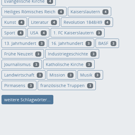
Evangelische Kirche
4
Heiliges Römisches Reich
Kaiserslautern
4
4
Kunst
Literatur
Revolution 1848/49
4
4
4
Sport
USA
1. FC Kaiserslautern
4
4
3
13. Jahrhundert
16. Jahrhundert
BASF
3
3
3
Frühe Neuzeit
Industriegeschichte
3
3
Journalismus
Katholische Kirche
3
3
Landwirtschaft
Mission
Musik
3
3
3
Pirmasens
französische Truppen
3
3
weitere Schlagwörter...