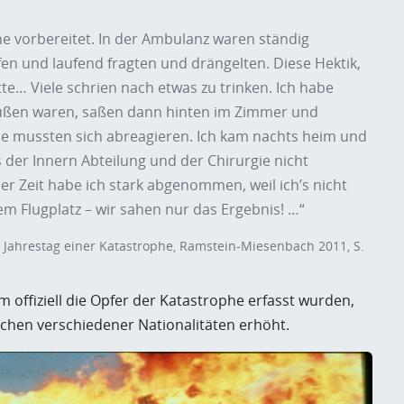
e vorbereitet. In der Ambulanz waren ständig
fen und laufend fragten und drängelten. Diese Hektik,
atte… Viele schrien nach etwas zu trinken. Ich habe
raußen waren, saßen dann hinten im Zimmer und
e mussten sich abreagieren. Ich kam nachts heim und
s der Innern Abteilung und der Chirurgie nicht
r Zeit habe ich stark abgenommen, weil ich’s nicht
em Flugplatz – wir sahen nur das Ergebnis! …“
0. Jahrestag einer Katastrophe, Ramstein-Miesenbach 2011, S.
 offiziell die Opfer der Katastrophe erfasst wurden,
schen verschiedener Nationalitäten erhöht.