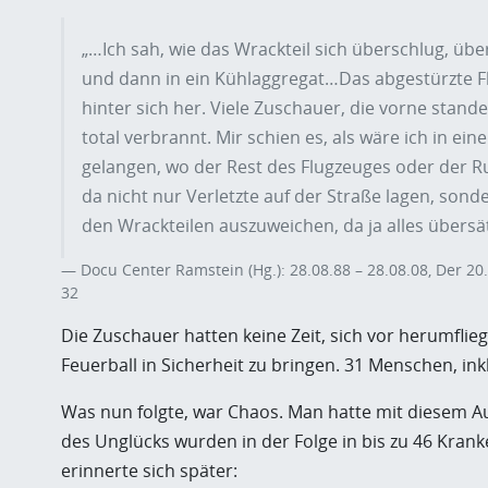
„…Ich sah, wie das Wrackteil sich überschlug, üb
und dann in ein Kühlaggregat…Das abgestürzte F
hinter sich her. Viele Zuschauer, die vorne sta
total verbrannt. Mir schien es, als wäre ich in e
gelangen, wo der Rest des Flugzeuges oder der Rum
da nicht nur Verletzte auf der Straße lagen, son
den Wrackteilen auszuweichen, da ja alles über
Docu Center Ramstein (Hg.): 28.08.88 – 28.08.08, Der 2
32
Die Zuschauer hatten keine Zeit, sich vor herumfl
Feuerball in Sicherheit zu bringen. 31 Menschen, ink
Was nun folgte, war Chaos. Man hatte mit diesem A
des Unglücks wurden in der Folge in bis zu 46 Kra
erinnerte sich später: