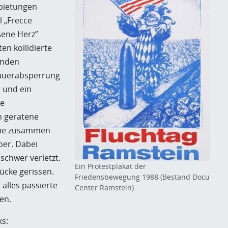
bietungen
l „Frecce
oßene Herz”
en kollidierte
enden
hauerabsperrung
e und ein
te
n geratene
hine zusammen
ber. Dabei
schwer verletzt.
Ein Protestplakat der
ücke gerissen.
Friedensbewegung 1988 (Bestand Docu
 alles passierte
Center Ramstein)
en.
s: