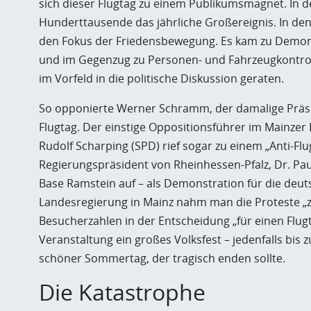
sich dieser Flugtag zu einem Publikumsmagnet. In 
Hunderttausende das jährliche Großereignis. In den 
den Fokus der Friedensbewegung. Es kam zu Demon
und im Gegenzug zu Personen- und Fahrzeugkontroll
im Vorfeld in die politische Diskussion geraten.
So opponierte Werner Schramm, der damalige Präsid
Flugtag. Der einstige Oppositionsführer im Mainze
Rudolf Scharping (SPD) rief sogar zu einem „Anti-Fl
Regierungspräsident von Rheinhessen-Pfalz, Dr. Pau
Base Ramstein auf – als Demonstration für die deut
Landesregierung in Mainz nahm man die Proteste „z
Besucherzahlen in der Entscheidung „für einen Flugt
Veranstaltung ein großes Volksfest – jedenfalls bis
schöner Sommertag, der tragisch enden sollte.
Die Katastrophe