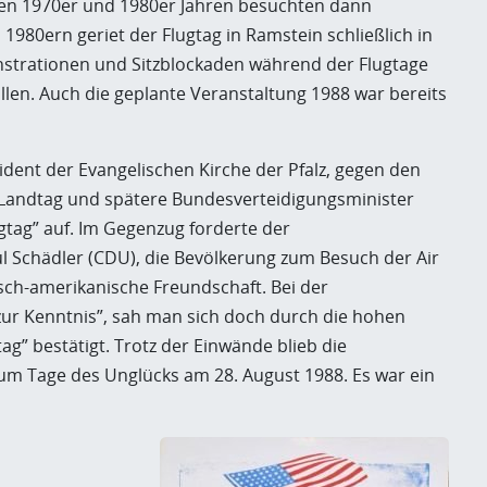
den 1970er und 1980er Jahren besuchten dann
1980ern geriet der Flugtag in Ramstein schließlich in
strationen und Sitzblockaden während der Flugtage
en. Auch die geplante Veranstaltung 1988 war bereits
ent der Evangelischen Kirche der Pfalz, gegen den
r Landtag und spätere Bundesverteidigungsminister
ugtag” auf. Im Gegenzug forderte der
l Schädler (CDU), die Bevölkerung zum Besuch der Air
sch-amerikanische Freundschaft. Bei der
ur Kenntnis”, sah man sich doch durch die hohen
ag” bestätigt. Trotz der Einwände blieb die
 zum Tage des Unglücks am 28. August 1988. Es war ein