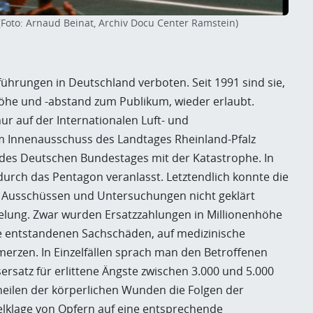
(Foto: Arnaud Beinat, Archiv Docu Center Ramstein)
hrungen in Deutschland verboten. Seit 1991 sind sie,
höhe und -abstand zum Publikum, wieder erlaubt.
 nur auf der Internationalen Luft- und
m Innenausschuss des Landtages Rheinland-Pfalz
 des Deutschen Bundestages mit der Katastrophe. In
urch das Pentagon veranlasst. Letztendlich konnte die
tz Ausschüssen und Untersuchungen nicht geklärt
elung. Zwar wurden Ersatzzahlungen in Millionenhöhe
die entstandenen Sachschäden, auf medizinische
erzen. In Einzelfällen sprach man den Betroffenen
satz für erlittene Ängste zwischen 3.000 und 5.000
heilen der körperlichen Wunden die Folgen der
lklage von Opfern auf eine entsprechende