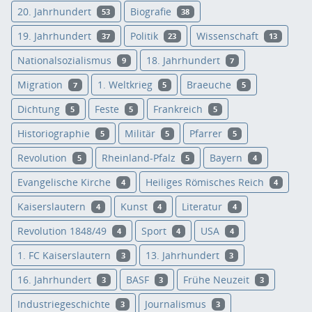
20. Jahrhundert
Biografie
53
38
19. Jahrhundert
Politik
Wissenschaft
37
23
13
Nationalsozialismus
18. Jahrhundert
9
7
Migration
1. Weltkrieg
Braeuche
7
5
5
Dichtung
Feste
Frankreich
5
5
5
Historiographie
Militär
Pfarrer
5
5
5
Revolution
Rheinland-Pfalz
Bayern
5
5
4
Evangelische Kirche
Heiliges Römisches Reich
4
4
Kaiserslautern
Kunst
Literatur
4
4
4
Revolution 1848/49
Sport
USA
4
4
4
1. FC Kaiserslautern
13. Jahrhundert
3
3
16. Jahrhundert
BASF
Frühe Neuzeit
3
3
3
Industriegeschichte
Journalismus
3
3