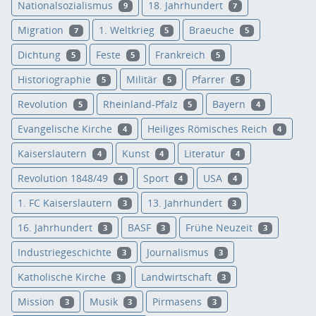
Nationalsozialismus
18. Jahrhundert
9
7
Migration
1. Weltkrieg
Braeuche
7
5
5
Dichtung
Feste
Frankreich
5
5
5
Historiographie
Militär
Pfarrer
5
5
5
Revolution
Rheinland-Pfalz
Bayern
5
5
4
Evangelische Kirche
Heiliges Römisches Reich
4
4
Kaiserslautern
Kunst
Literatur
4
4
4
Revolution 1848/49
Sport
USA
4
4
4
1. FC Kaiserslautern
13. Jahrhundert
3
3
16. Jahrhundert
BASF
Frühe Neuzeit
3
3
3
Industriegeschichte
Journalismus
3
3
Katholische Kirche
Landwirtschaft
3
3
Mission
Musik
Pirmasens
3
3
3