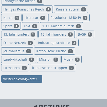
Evangelische Kirche
4
Heiliges Römisches Reich
Kaiserslautern
4
4
Kunst
Literatur
Revolution 1848/49
4
4
4
Sport
USA
1. FC Kaiserslautern
4
4
3
13. Jahrhundert
16. Jahrhundert
BASF
3
3
3
Frühe Neuzeit
Industriegeschichte
3
3
Journalismus
Katholische Kirche
3
3
Landwirtschaft
Mission
Musik
3
3
3
Pirmasens
französische Truppen
3
3
weitere Schlagwörter...