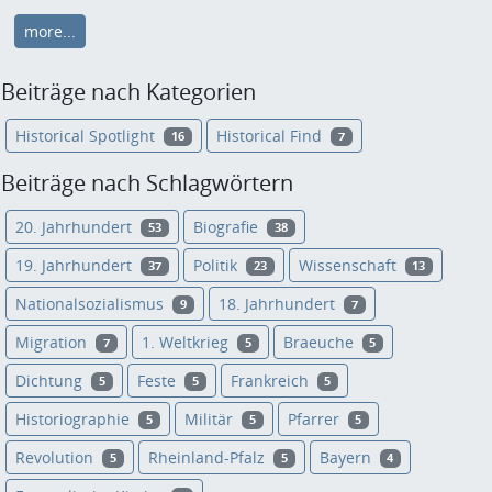
more...
Beiträge nach Kategorien
Historical Spotlight
Historical Find
16
7
Beiträge nach Schlagwörtern
20. Jahrhundert
Biografie
53
38
19. Jahrhundert
Politik
Wissenschaft
37
23
13
Nationalsozialismus
18. Jahrhundert
9
7
Migration
1. Weltkrieg
Braeuche
7
5
5
Dichtung
Feste
Frankreich
5
5
5
Historiographie
Militär
Pfarrer
5
5
5
Revolution
Rheinland-Pfalz
Bayern
5
5
4