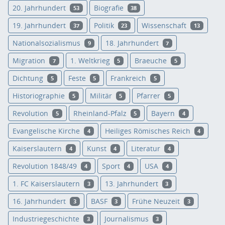
20. Jahrhundert
Biografie
53
38
19. Jahrhundert
Politik
Wissenschaft
37
23
13
Nationalsozialismus
18. Jahrhundert
9
7
Migration
1. Weltkrieg
Braeuche
7
5
5
Dichtung
Feste
Frankreich
5
5
5
Historiographie
Militär
Pfarrer
5
5
5
Revolution
Rheinland-Pfalz
Bayern
5
5
4
Evangelische Kirche
Heiliges Römisches Reich
4
4
Kaiserslautern
Kunst
Literatur
4
4
4
Revolution 1848/49
Sport
USA
4
4
4
1. FC Kaiserslautern
13. Jahrhundert
3
3
16. Jahrhundert
BASF
Frühe Neuzeit
3
3
3
Industriegeschichte
Journalismus
3
3