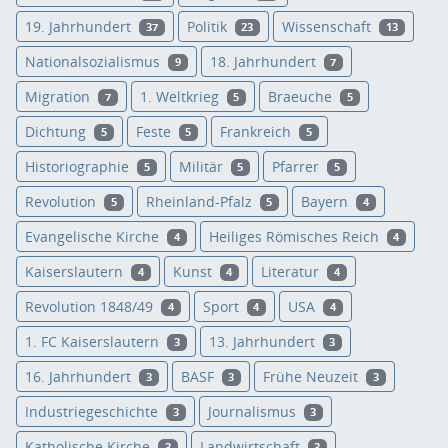
19. Jahrhundert
Politik
Wissenschaft
37
23
13
Nationalsozialismus
18. Jahrhundert
9
7
Migration
1. Weltkrieg
Braeuche
7
5
5
Dichtung
Feste
Frankreich
5
5
5
Historiographie
Militär
Pfarrer
5
5
5
Revolution
Rheinland-Pfalz
Bayern
5
5
4
Evangelische Kirche
Heiliges Römisches Reich
4
4
Kaiserslautern
Kunst
Literatur
4
4
4
Revolution 1848/49
Sport
USA
4
4
4
1. FC Kaiserslautern
13. Jahrhundert
3
3
16. Jahrhundert
BASF
Frühe Neuzeit
3
3
3
Industriegeschichte
Journalismus
3
3
Katholische Kirche
Landwirtschaft
3
3