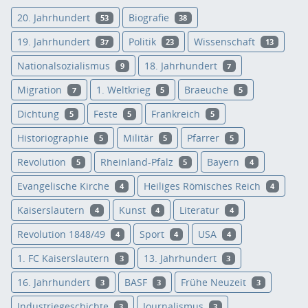
20. Jahrhundert
Biografie
53
38
19. Jahrhundert
Politik
Wissenschaft
37
23
13
Nationalsozialismus
18. Jahrhundert
9
7
Migration
1. Weltkrieg
Braeuche
7
5
5
Dichtung
Feste
Frankreich
5
5
5
Historiographie
Militär
Pfarrer
5
5
5
Revolution
Rheinland-Pfalz
Bayern
5
5
4
Evangelische Kirche
Heiliges Römisches Reich
4
4
Kaiserslautern
Kunst
Literatur
4
4
4
Revolution 1848/49
Sport
USA
4
4
4
1. FC Kaiserslautern
13. Jahrhundert
3
3
16. Jahrhundert
BASF
Frühe Neuzeit
3
3
3
Industriegeschichte
Journalismus
3
3