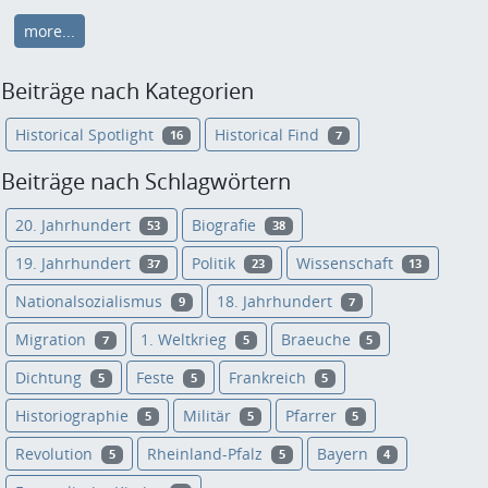
more...
Beiträge nach Kategorien
Historical Spotlight
Historical Find
16
7
Beiträge nach Schlagwörtern
20. Jahrhundert
Biografie
53
38
19. Jahrhundert
Politik
Wissenschaft
37
23
13
Nationalsozialismus
18. Jahrhundert
9
7
Migration
1. Weltkrieg
Braeuche
7
5
5
Dichtung
Feste
Frankreich
5
5
5
Historiographie
Militär
Pfarrer
5
5
5
Revolution
Rheinland-Pfalz
Bayern
5
5
4