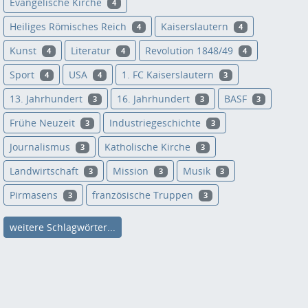
Evangelische Kirche
4
Heiliges Römisches Reich
Kaiserslautern
4
4
Kunst
Literatur
Revolution 1848/49
4
4
4
Sport
USA
1. FC Kaiserslautern
4
4
3
13. Jahrhundert
16. Jahrhundert
BASF
3
3
3
Frühe Neuzeit
Industriegeschichte
3
3
Journalismus
Katholische Kirche
3
3
Landwirtschaft
Mission
Musik
3
3
3
Pirmasens
französische Truppen
3
3
weitere Schlagwörter...