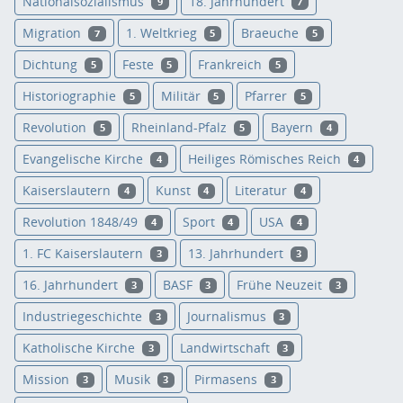
Nationalsozialismus
18. Jahrhundert
9
7
Migration
1. Weltkrieg
Braeuche
7
5
5
Dichtung
Feste
Frankreich
5
5
5
Historiographie
Militär
Pfarrer
5
5
5
Revolution
Rheinland-Pfalz
Bayern
5
5
4
Evangelische Kirche
Heiliges Römisches Reich
4
4
Kaiserslautern
Kunst
Literatur
4
4
4
Revolution 1848/49
Sport
USA
4
4
4
1. FC Kaiserslautern
13. Jahrhundert
3
3
16. Jahrhundert
BASF
Frühe Neuzeit
3
3
3
Industriegeschichte
Journalismus
3
3
Katholische Kirche
Landwirtschaft
3
3
Mission
Musik
Pirmasens
3
3
3