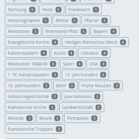
Dichtung
Feste
Frankreich
5
5
5
Historiographie
Militär
Pfarrer
5
5
5
Revolution
Rheinland-Pfalz
Bayern
5
5
4
Evangelische Kirche
Heiliges Römisches Reich
4
4
Kaiserslautern
Kunst
Literatur
4
4
4
Revolution 1848/49
Sport
USA
4
4
4
1. FC Kaiserslautern
13. Jahrhundert
3
3
16. Jahrhundert
BASF
Frühe Neuzeit
3
3
3
Industriegeschichte
Journalismus
3
3
Katholische Kirche
Landwirtschaft
3
3
Mission
Musik
Pirmasens
3
3
3
französische Truppen
3