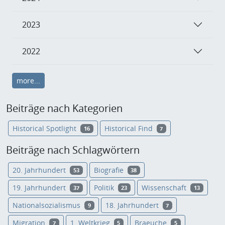
2023
2022
more...
Beiträge nach Kategorien
Historical Spotlight
Historical Find
16
7
Beiträge nach Schlagwörtern
20. Jahrhundert
Biografie
53
38
19. Jahrhundert
Politik
Wissenschaft
37
23
13
Nationalsozialismus
18. Jahrhundert
9
7
Migration
1. Weltkrieg
Braeuche
7
5
5