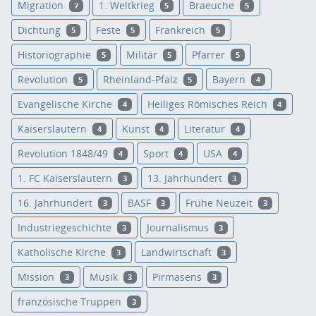
Migration
1. Weltkrieg
Braeuche
7
5
5
Dichtung
Feste
Frankreich
5
5
5
Historiographie
Militär
Pfarrer
5
5
5
Revolution
Rheinland-Pfalz
Bayern
5
5
4
Evangelische Kirche
Heiliges Römisches Reich
4
4
Kaiserslautern
Kunst
Literatur
4
4
4
Revolution 1848/49
Sport
USA
4
4
4
1. FC Kaiserslautern
13. Jahrhundert
3
3
16. Jahrhundert
BASF
Frühe Neuzeit
3
3
3
Industriegeschichte
Journalismus
3
3
Katholische Kirche
Landwirtschaft
3
3
Mission
Musik
Pirmasens
3
3
3
französische Truppen
3