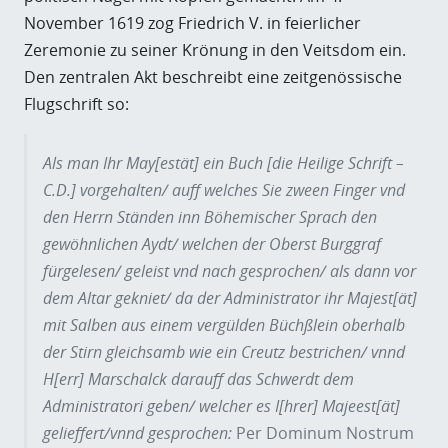
November 1619 zog Friedrich V. in feierlicher
Zeremonie zu seiner Krönung in den Veitsdom ein.
Den zentralen Akt beschreibt eine zeitgenössische
Flugschrift so:
Als man Ihr May[estät] ein Buch [die Heilige Schrift –
C.D.] vorgehalten/ auff welches Sie zween Finger vnd
den Herrn Ständen inn Böhemischer Sprach den
gewöhnlichen Aydt/ welchen der Oberst Burggraf
fürgelesen/ geleist vnd nach gesprochen/ als dann vor
dem Altar gekniet/ da der Administrator ihr Majest[ät]
mit Salben aus einem vergülden Büchßlein oberhalb
der Stirn gleichsamb wie ein Creutz bestrichen/ vnnd
H[err] Marschalck darauff das Schwerdt dem
Administratori geben/ welcher es I[hrer] Majeest[ät]
gelieffert/vnnd gesprochen:
Per Dominum Nostrum