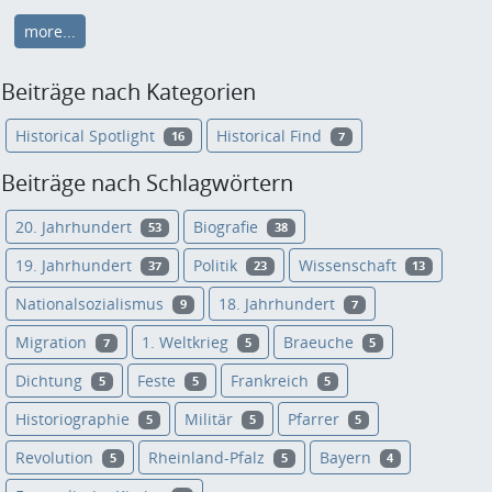
more...
Beiträge nach Kategorien
Historical Spotlight
Historical Find
16
7
Beiträge nach Schlagwörtern
20. Jahrhundert
Biografie
53
38
19. Jahrhundert
Politik
Wissenschaft
37
23
13
Nationalsozialismus
18. Jahrhundert
9
7
Migration
1. Weltkrieg
Braeuche
7
5
5
Dichtung
Feste
Frankreich
5
5
5
Historiographie
Militär
Pfarrer
5
5
5
Revolution
Rheinland-Pfalz
Bayern
5
5
4