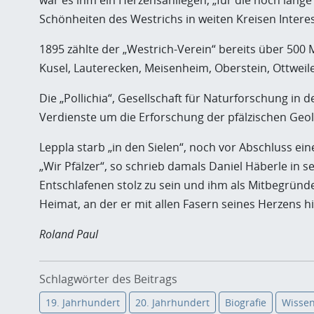
war es ihm ein Herzensanliegen, „für die noch lang
Schönheiten des Westrichs in weiten Kreisen Intere
1895 zählte der „Westrich-Verein“ bereits über 500
Kusel, Lauterecken, Meisenheim, Oberstein, Ottweile
Die „Pollichia“, Gesellschaft für Naturforschung in d
Verdienste um die Erforschung der pfälzischen Geol
Leppla starb „in den Sielen“, noch vor Abschluss ein
„Wir Pfälzer“, so schrieb damals Daniel Häberle in 
Entschlafenen stolz zu sein und ihm als Mitbegrün
Heimat, an der er mit allen Fasern seines Herzens 
Roland Paul
Schlagwörter des Beitrags
19. Jahrhundert
20. Jahrhundert
Biografie
Wissen