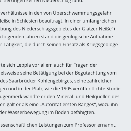
artierungen seinen Niederschlag fand.
rverhältnisse in den von Überschwemmungsgefahr
eiße in Schlesien beauftragt. In einer umfangreichen
bung des Niederschlagsgebietes der Glatzer Neiße“)
den folgenden Jahren stand die geologische Aufnahme
Tätigkeit, die durch seinen Einsatz als Kriegsgeologe
rte sich Leppla vor allem auch für Fragen der
ielsweise seine Betätigung bei der Begutachtung vom
es Saarbrücker Kohlengebirges, seine zahlreichen
 und in der Pfalz, wie die 1905 veröffentlichte Studie
ugenmerk wandte er den Mineral- und Heilquellen des
en galt er als eine „Autorität ersten Ranges“, wozu ihn
 der Wasserbewegung im Boden befähigten.
ssenschaftlichen Leistungen zum Professor ernannt.