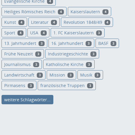
Evangelische Kirche
4
Heiliges Römisches Reich
Kaiserslautern
4
4
Kunst
Literatur
Revolution 1848/49
4
4
4
Sport
USA
1. FC Kaiserslautern
4
4
3
13. Jahrhundert
16. Jahrhundert
BASF
3
3
3
Frühe Neuzeit
Industriegeschichte
3
3
Journalismus
Katholische Kirche
3
3
Landwirtschaft
Mission
Musik
3
3
3
Pirmasens
französische Truppen
3
3
weitere Schlagwörter...