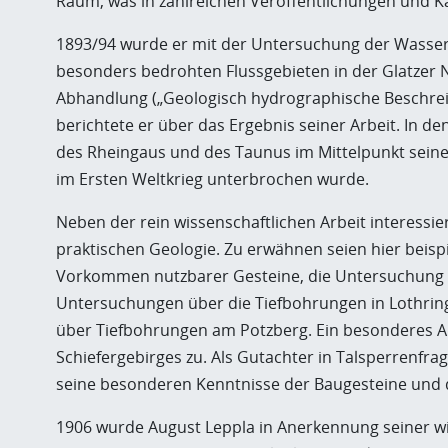
Raum, was in zahlreichen Veröffentlichungen und K
1893/94 wurde er mit der Untersuchung der Wasse
besonders bedrohten Flussgebieten in der Glatzer N
Abhandlung („Geologisch hydrographische Beschrei
berichtete er über das Ergebnis seiner Arbeit. In 
des Rheingaus und des Taunus im Mittelpunkt seiner 
im Ersten Weltkrieg unterbrochen wurde.
Neben der rein wissenschaftlichen Arbeit interessie
praktischen Geologie. Zu erwähnen seien hier beisp
Vorkommen nutzbarer Gesteine, die Untersuchung d
Untersuchungen über die Tiefbohrungen in Lothringen
über Tiefbohrungen am Potzberg. Ein besonderes A
Schiefergebirges zu. Als Gutachter in Talsperrenfrag
seine besonderen Kenntnisse der Baugesteine und
1906 wurde August Leppla in Anerkennung seiner wi