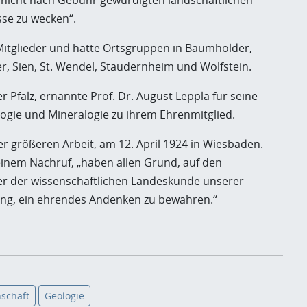
e nicht nach Gebühr gewürdigten landschaftlichen
sse zu wecken“.
 Mitglieder und hatte Ortsgruppen in Baumholder,
r, Sien, St. Wendel, Staudernheim und Wolfstein.
er Pfalz, ernannte Prof. Dr. August Leppla für seine
ogie und Mineralogie zu ihrem Ehrenmitglied.
er größeren Arbeit, am 12. April 1924 in Wiesbaden.
seinem Nachruf, „haben allen Grund, auf den
der der wissenschaftlichen Landeskunde unserer
hing, ein ehrendes Andenken zu bewahren.“
schaft
Geologie