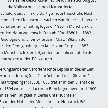
Wie seine Geschwister, so besuchte auch August
die Volksschule seines Heimatdorfes.
lschule, danach in die dortige Industrieschule. Nach
echnischen Hochschule Aachen wandte er sich an der
aften zu. 21-jährig legte er 1880 in München die
benden Naturwissenschaften ab. Von 1880 bis 1882
d Geologie und promovierte im März 1882 an der
ber den Remigiusberg bei Kusel zum Dr. phil. 1883
n München. In den folgenden fünf Jahren führte der
earbeiten in der Pfalz durch.
rungsarbeiten veröffentlichte Leppla in dieser Zeit
e Moorniederung (das Gebrüch) und das Diluvium“
aardtgebirge“ (1888). 1888 trat er in den Dienst der
ein. 1894 wurde er dort zum Bezirksgeologen und 1900
seiner Tätigkeit in Berlin untersuchte er
Saar, der Nahe, der Mosel und im Hunsrück-Eifel-