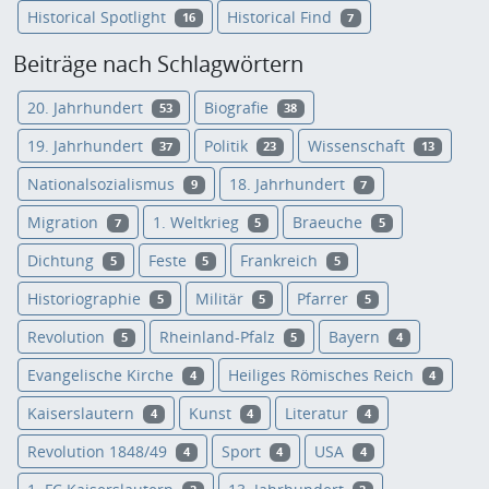
Historical Spotlight
Historical Find
16
7
Beiträge nach Schlagwörtern
20. Jahrhundert
Biografie
53
38
19. Jahrhundert
Politik
Wissenschaft
37
23
13
Nationalsozialismus
18. Jahrhundert
9
7
Migration
1. Weltkrieg
Braeuche
7
5
5
Dichtung
Feste
Frankreich
5
5
5
Historiographie
Militär
Pfarrer
5
5
5
Revolution
Rheinland-Pfalz
Bayern
5
5
4
Evangelische Kirche
Heiliges Römisches Reich
4
4
Kaiserslautern
Kunst
Literatur
4
4
4
Revolution 1848/49
Sport
USA
4
4
4