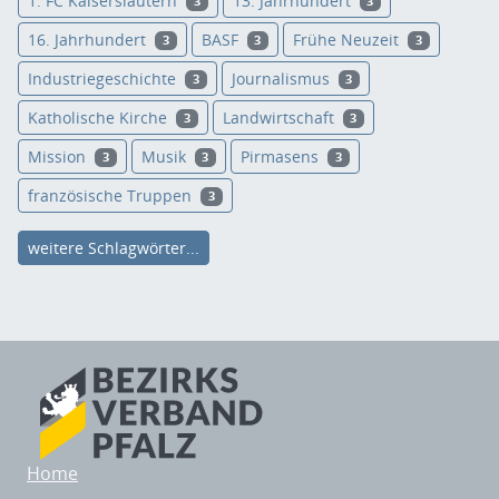
1. FC Kaiserslautern
13. Jahrhundert
3
3
16. Jahrhundert
BASF
Frühe Neuzeit
3
3
3
Industriegeschichte
Journalismus
3
3
Katholische Kirche
Landwirtschaft
3
3
Mission
Musik
Pirmasens
3
3
3
französische Truppen
3
weitere Schlagwörter...
Home