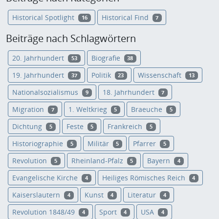
Historical Spotlight
Historical Find
16
7
Beiträge nach Schlagwörtern
20. Jahrhundert
Biografie
53
38
19. Jahrhundert
Politik
Wissenschaft
37
23
13
Nationalsozialismus
18. Jahrhundert
9
7
Migration
1. Weltkrieg
Braeuche
7
5
5
Dichtung
Feste
Frankreich
5
5
5
Historiographie
Militär
Pfarrer
5
5
5
Revolution
Rheinland-Pfalz
Bayern
5
5
4
Evangelische Kirche
Heiliges Römisches Reich
4
4
Kaiserslautern
Kunst
Literatur
4
4
4
Revolution 1848/49
Sport
USA
4
4
4