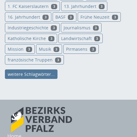
1. FC Kaiserslautern
13. Jahrhundert
3
3
16. Jahrhundert
BASF
Frühe Neuzeit
3
3
3
Industriegeschichte
Journalismus
3
3
Katholische Kirche
Landwirtschaft
3
3
Mission
Musik
Pirmasens
3
3
3
französische Truppen
3
weitere Schlagwörter...
Home