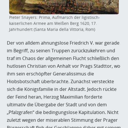
Pieter Snayers: Prima, Aufmarsch der ligistisch-
kaiserlichen Armee am Weißen Berg 1620, 17.
Jahrhundert (Santa Maria della Vittoria, Rom)
Der von alldem ahnungslose Friedrich V. war gerade
im Begriff, zu seinen Truppen zurückzukehren und
traf im Chaos der allgemeinen Flucht schließlich den
hutlosen Christian von Anhalt vor Prags Stadttor, wo
ihm sein erschöpfter Generalissimus die
Hiobsbotschaft überbrachte. Zunächst versteckte
sich die Königsfamilie in der Altstadt. Jedoch rückte
der Feind heran, Herzog Maximilian forderte
ultimativ die Übergabe der Stadt und von dem
„Pfalzgrafen“ die bedingungslose Kapitulation. Nicht
zuletzt wegen der miserablen Stimmung der Prager
Bürgerschaft floh der Geschlagene daher mit seinem