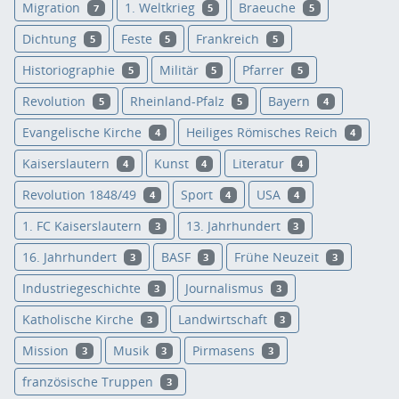
Migration
1. Weltkrieg
Braeuche
7
5
5
Dichtung
Feste
Frankreich
5
5
5
Historiographie
Militär
Pfarrer
5
5
5
Revolution
Rheinland-Pfalz
Bayern
5
5
4
Evangelische Kirche
Heiliges Römisches Reich
4
4
Kaiserslautern
Kunst
Literatur
4
4
4
Revolution 1848/49
Sport
USA
4
4
4
1. FC Kaiserslautern
13. Jahrhundert
3
3
16. Jahrhundert
BASF
Frühe Neuzeit
3
3
3
Industriegeschichte
Journalismus
3
3
Katholische Kirche
Landwirtschaft
3
3
Mission
Musik
Pirmasens
3
3
3
französische Truppen
3